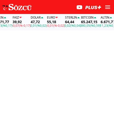
FAİZ
DOLAR
EURO
STERLIN
BITCOIN
ALTIN
FAİZ
39,92
47,72
55,18
64,44
65.247,15
6.671,77
39,9
0,07
(%-0,17)
0,01
(%0,02)
-0,01
(%-0,02)
0,02
(%0,04)
380,05
(%0,59)
11,23
(%0,17)
-0,07
(