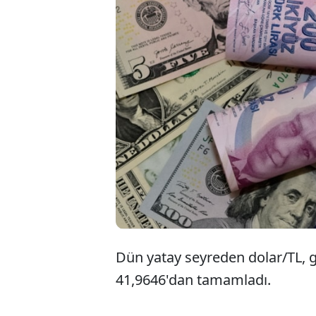
Döv
yen
bul
Dün yatay seyreden dolar/TL, 
41,9646'dan tamamladı.