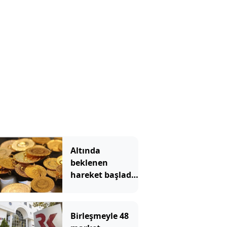
Altında
beklenen
hareket başladı!
Gram altın hızla
yükseliyor
Birleşmeyle 48