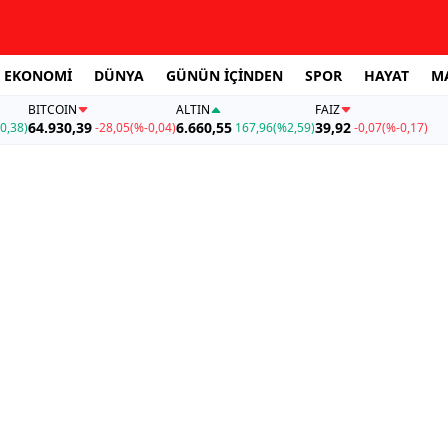
EKONOMİ
DÜNYA
GÜNÜN İÇİNDEN
SPOR
HAYAT
M
BITCOIN
ALTIN
FAİZ
64.930,39
6.660,55
39,92
0,38)
-28,05
(%-0,04)
167,96
(%2,59)
-0,07
(%-0,17)