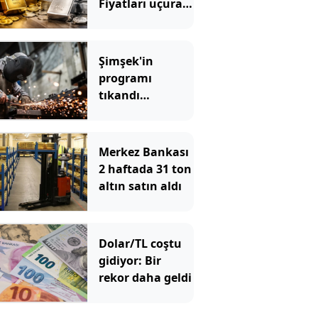
Fiyatları uçuran
5 kritik gelişme
Şimşek'in
programı
tıkandı
değiştirin
Merkez Bankası
2 haftada 31 ton
altın satın aldı
Dolar/TL coştu
gidiyor: Bir
rekor daha geldi