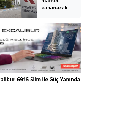
market
kapanacak
alibur G915 Slim ile Güç Yanında