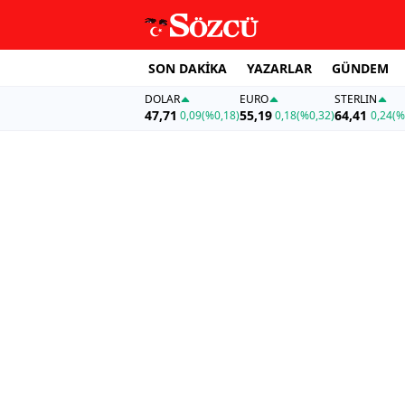
SON DAKİKA
YAZARLAR
GÜNDEM
DOLAR
EURO
STERLIN
47,71
55,19
64,41
0,09
(%0,18)
0,18
(%0,32)
0,24
(%