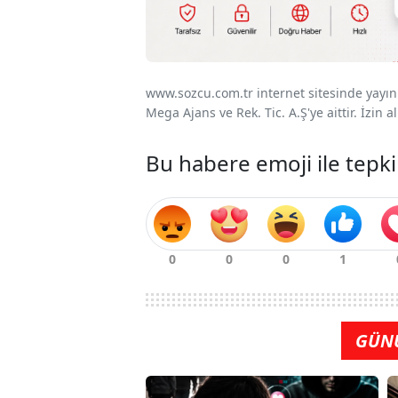
www.sozcu.com.tr internet sitesinde yayınla
Mega Ajans ve Rek. Tic. A.Ş'ye aittir. İzin
Bu habere emoji ile tepki
GÜN