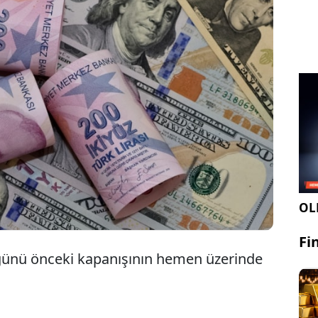
iz kurları yeni güne yükselişle başladı. Dolar
iden 42 lirayı aşarken, euro ise 48,63 lirada
unuyor. İşte döviz kurlarında son durum....
OLE
Fi
günü önceki kapanışının hemen üzerinde