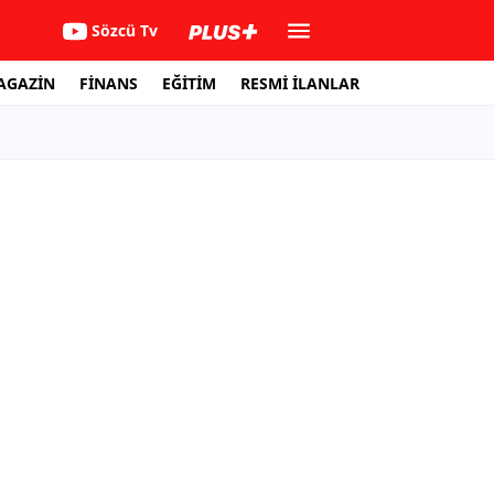
Sözcü Tv
AGAZİN
FİNANS
EĞİTİM
RESMİ İLANLAR