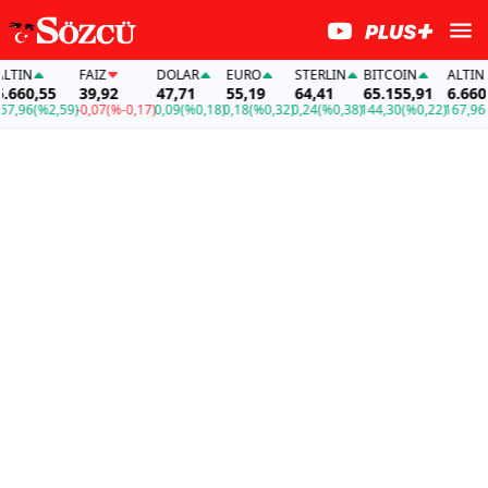
IN
FAİZ
DOLAR
EURO
STERLIN
BITCOIN
ALTIN
60,55
39,92
47,71
55,19
64,41
65.155,91
6.660,55
96
(%2,59)
-0,07
(%-0,17)
0,09
(%0,18)
0,18
(%0,32)
0,24
(%0,38)
144,30
(%0,22)
167,96
(%2,