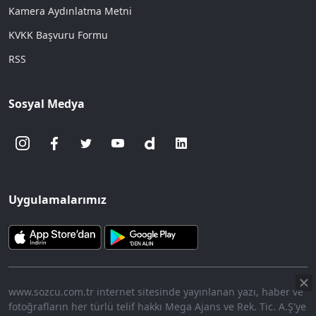
Kamera Aydınlatma Metni
KVKK Başvuru Formu
RSS
Sosyal Medya
Uygulamalarımız
www.sozcu.com.tr internet sitesinde yayınlanan yazı, haber ve
fotoğrafların her türlü telif hakkı Mega Ajans ve Rek. Tic. A.Ş'ye