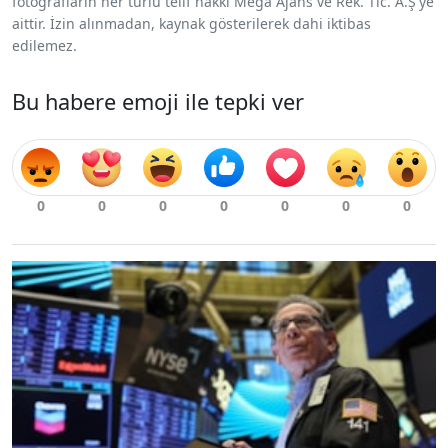
fotoğrafların her türlü telif hakkı Mega Ajans ve Rek. Tic. A.Ş'ye
aittir. İzin alınmadan, kaynak gösterilerek dahi iktibas
edilemez.
Bu habere emoji ile tepki ver