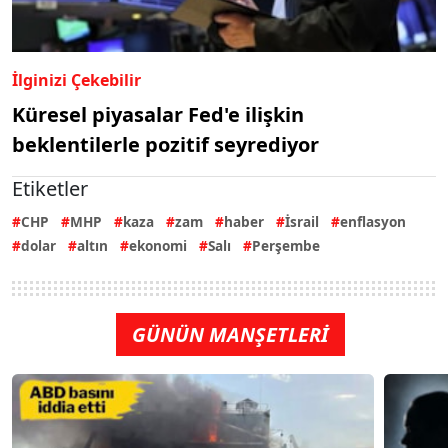
İlginizi Çekebilir
Küresel piyasalar Fed'e ilişkin
beklentilerle pozitif seyrediyor
Etiketler
CHP
MHP
kaza
zam
haber
İsrail
enflasyon
dolar
altın
ekonomi
Salı
Perşembe
GÜNÜN MANŞETLERİ