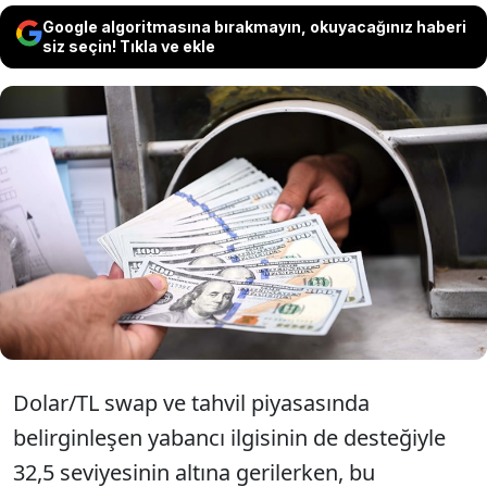
Google algoritmasına bırakmayın, okuyacağınız haberi
siz seçin! Tıkla ve ekle
Dolar/TL kuru artan yabancı ilgisiyle
32,5'in altında yatay seviyelerde
seyrediyor. Diğer yandan Merkez Bankası
rezervlerini rekor hızda artırıyor.
Dolar/TL swap ve tahvil piyasasında
belirginleşen yabancı ilgisinin de desteğiyle
32,5 seviyesinin altına gerilerken, bu