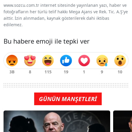
www.sozcu.com.tr internet sitesinde yayınlanan yazı, haber ve
fotoğrafların her türlü telif hakkı Mega Ajans ve Rek. Tic. A.Ş'ye
aittir. İzin alınmadan, kaynak gösterilerek dahi iktibas
edilemez.
Bu habere emoji ile tepki ver
GÜNÜN MANŞETLERİ