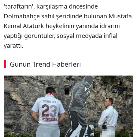
'taraftarın', karşılaşma öncesinde
Dolmabahçe sahil şeridinde bulunan Mustafa
Kemal Atatürk heykelinin yanında idrarını
yaptığı görüntüler, sosyal medyada infial
yarattı.
Günün Trend Haberleri
00:02
/ 08:43
Sesi Aç