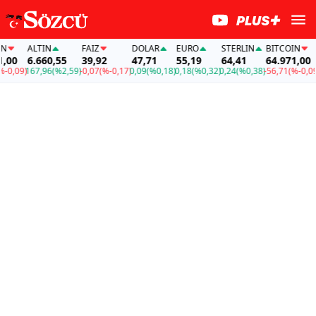
ALTIN
FAİZ
DOLAR
EURO
STERLIN
BITCOIN
A
0
6.660,55
39,92
47,71
55,19
64,41
64.971,00
6
,09)
167,96
(%2,59)
-0,07
(%-0,17)
0,09
(%0,18)
0,18
(%0,32)
0,24
(%0,38)
-56,71
(%-0,09)
16