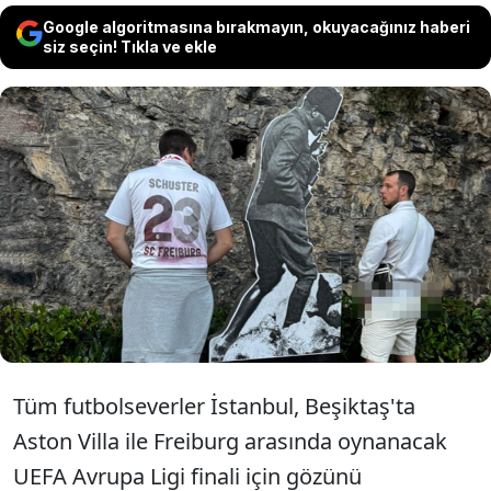
Google algoritmasına bırakmayın, okuyacağınız haberi
siz seçin! Tıkla ve ekle
UEFA Avrupa Ligi finali için İstanbul'a gelen
iki Freiburg 'taraftarının' Mustafa Kemal
Atatürk heykelinin yanında idrarını yaptığı
görüntüler, sosyal medyada infial yarattı.
Tüm futbolseverler İstanbul, Beşiktaş'ta
Aston Villa ile Freiburg arasında oynanacak
UEFA Avrupa Ligi finali için gözünü