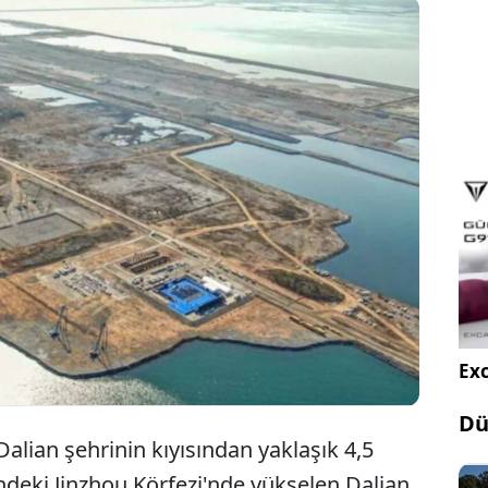
ve mühendislik alanında sınırları zorlayan Çin,
un ortasında inşa ettiği 20 kilometrekarelik yapay
rine dünyanın en büyük açık deniz havalimanını
.
Exc
Dü
Dalian şehrinin kıyısından yaklaşık 4,5
'ndeki Jinzhou Körfezi'nde yükselen Dalian