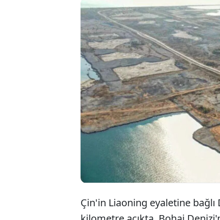
Altyapı 
okyanus
ada üze
kuruyor
Çin'in Liaoning eyaletine bağlı 
kilometre açıkta, Bohai Denizi