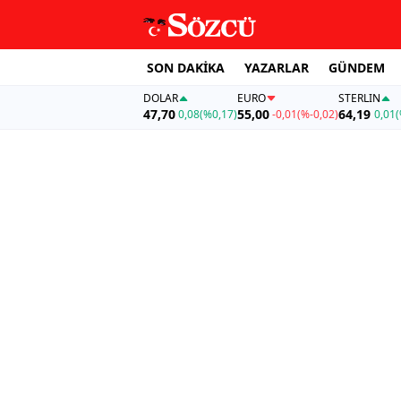
SON DAKİKA
YAZARLAR
GÜNDEM
DOLAR
EURO
STERLIN
47,70
55,00
64,19
0,08
(%0,17)
-0,01
(%-0,02)
0,01
(