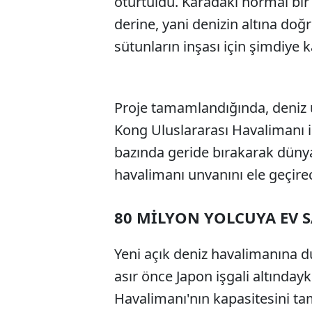
oturtuldu. Karadaki normal bi
derine, yani denizin altına doğ
sütunların inşası için şimdiye
Proje tamamlandığında, deniz ü
Kong Uluslararası Havalimanı i
bazında geride bırakarak düny
havalimanı unvanını ele geçire
80 MİLYON YOLCUYA EV S
Yeni açık deniz havalimanına du
asır önce Japon işgali altında
Havalimanı'nın kapasitesini 