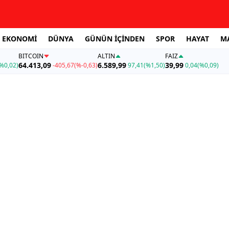
EKONOMİ
DÜNYA
GÜNÜN İÇİNDEN
SPOR
HAYAT
M
BITCOIN
ALTIN
FAİZ
64.413,09
6.589,99
39,99
%0,02)
-405,67
(%-0,63)
97,41
(%1,50)
0,04
(%0,09)