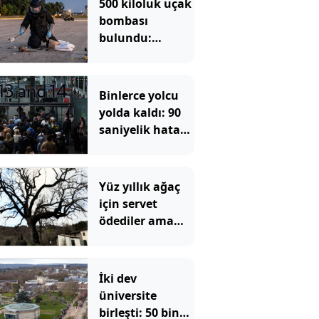
500 kiloluk uçak
bombası
bulundu:
Bölgede
tahliyeler
başladı
Binlerce yolcu
yolda kaldı: 90
saniyelik hata
tüm sistemi
çökertti
Yüz yıllık ağaç
için servet
ödediler ama
asıl gerçeği
öğrenince dona
kaldılar
İki dev
üniversite
birleşti: 50 bin