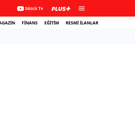
Sözcü Tv
AGAZİN
FİNANS
EĞİTİM
RESMİ İLANLAR