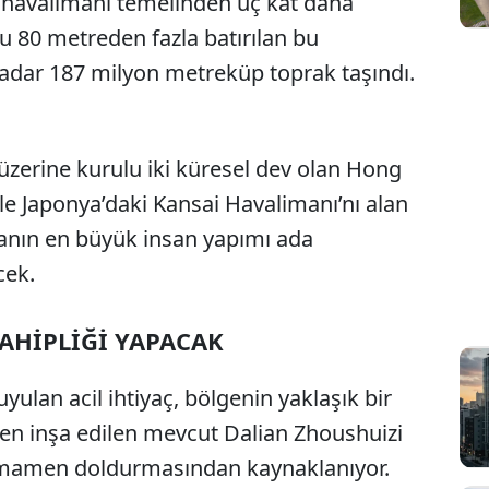
r havalimanı temelinden üç kat daha
ru 80 metreden fazla batırılan bu
 kadar 187 milyon metreküp toprak taşındı.
zerine kurulu iki küresel dev olan Hong
le Japonya’daki Kansai Havalimanı’nı alan
anın en büyük insan yapımı ada
cek.
AHİPLİĞİ YAPACAK
yulan acil ihtiyaç, bölgenin yaklaşık bir
yken inşa edilen mevcut Dalian Zhoushuizi
tamamen doldurmasından kaynaklanıyor.