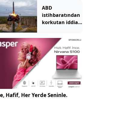
ABD
istihbaratından
korkutan iddia:
Rusya bir
Avrupa kentine
saldırmayı
deneyecek
e, Hafif, Her Yerde Seninle.