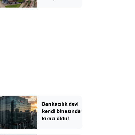
öğrencinin
kaderi değişti
Bankacılık devi
kendi binasında
kiracı oldu!