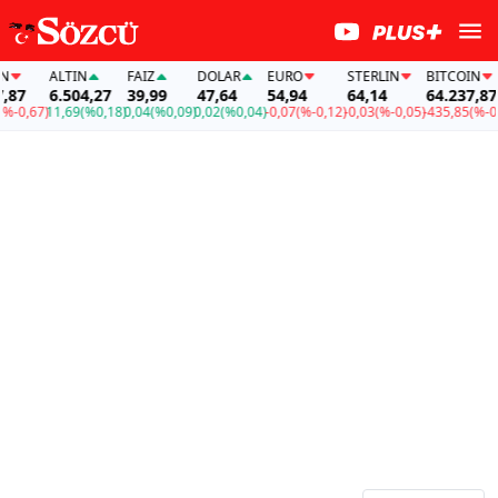
ALTIN
FAİZ
DOLAR
EURO
STERLIN
BITCOIN
87
6.504,27
39,99
47,64
54,94
64,14
64.237,87
-0,67)
11,69
(%0,18)
0,04
(%0,09)
0,02
(%0,04)
-0,07
(%-0,12)
-0,03
(%-0,05)
-435,85
(%-0,6