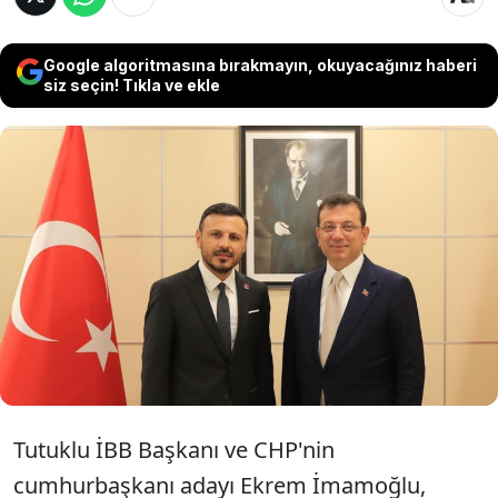
Google algoritmasına bırakmayın, okuyacağınız haberi
siz seçin! Tıkla ve ekle
Tutuklu İBB Başkanı ve CHP'nin
cumhurbaşkanı adayı Ekrem İmamoğlu,
yeniden CHP İstanbul İl Başkanlığı
görevine seçilen Özgür Çelik'i tebrik etti.
Tutuklu İBB Başkanı ve CHP'nin
cumhurbaşkanı adayı Ekrem İmamoğlu,