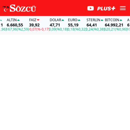
ALTIN
FAİZ
DOLAR
EURO
STERLIN
BITCOIN
ALTIN
6.660,55
39,92
47,71
55,19
64,41
64.992,21
6.660
167,96
(%2,59)
-0,07
(%-0,17)
0,09
(%0,18)
0,18
(%0,32)
0,24
(%0,38)
620,21
(%0,96)
167,9