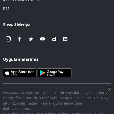
RSS
Sosyal Medya
Uygulamalarımız
www.sozcu.com.tr internet sitesinde yayınlanan yazı, haber ve
fotoğrafların her türlü telif hakkı Mega Ajans ve Rek. Tic. A.Ş'ye
aittir. İzin alınmadan, kaynak gösterilerek dahi
iktibas edilemez.
Copyright © 2023 - Tüm hakları saklıdır. Mega Ajans ve Rek.