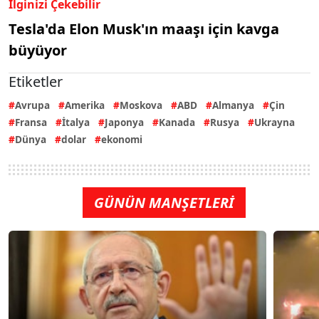
İlginizi Çekebilir
Tesla'da Elon Musk'ın maaşı için kavga
büyüyor
Etiketler
Avrupa
Amerika
Moskova
ABD
Almanya
Çin
Fransa
İtalya
Japonya
Kanada
Rusya
Ukrayna
Dünya
dolar
ekonomi
GÜNÜN MANŞETLERİ