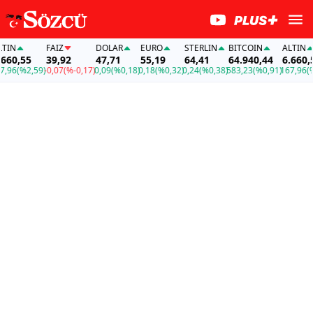
N
FAİZ
DOLAR
EURO
STERLIN
BITCOIN
ALTIN
0,55
39,92
47,71
55,19
64,41
64.940,44
6.660,55
6
(%2,59)
-0,07
(%-0,17)
0,09
(%0,18)
0,18
(%0,32)
0,24
(%0,38)
583,23
(%0,91)
167,96
(%2,5