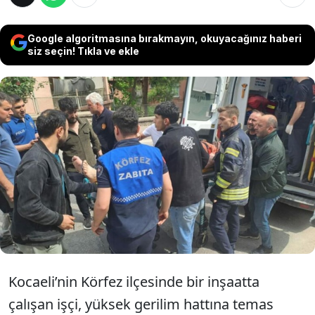
Google algoritmasına bırakmayın, okuyacağınız haberi
siz seçin! Tıkla ve ekle
Körfez ilçesindeki bir inşaatta çalışan 36
yaşındaki işçi, demir profilin yüksek gerilim
hattına temas etmesi sonucu yaralandı.
Hastaneye kaldırılan işçinin tedavisinin
sürdüğü öğrenildi
Kocaeli’nin Körfez ilçesinde bir inşaatta
çalışan işçi, yüksek gerilim hattına temas