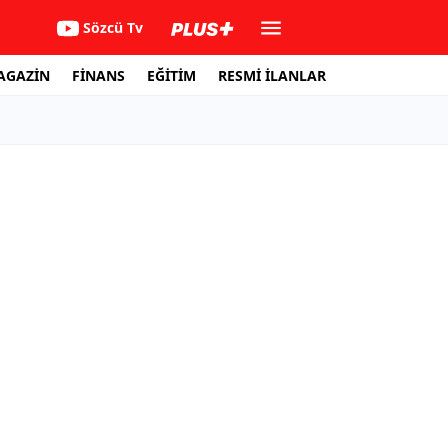
Sözcü Tv
AGAZİN
FİNANS
EĞİTİM
RESMİ İLANLAR