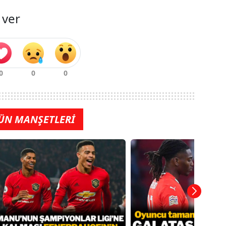
 ver
ÜN MANŞETLERİ