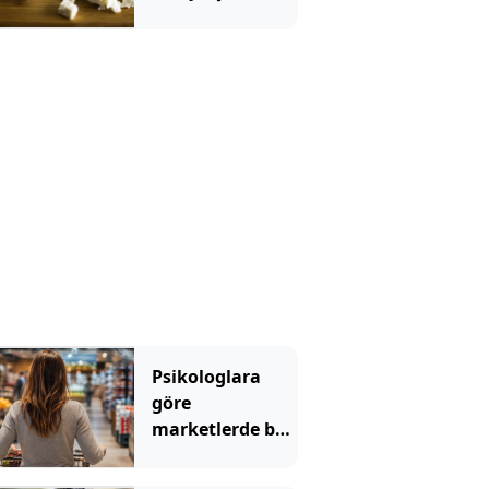
Ezine veya
tulum değil
Psikologlara
göre
marketlerde bu
yüzden müzik
çalıyormuş