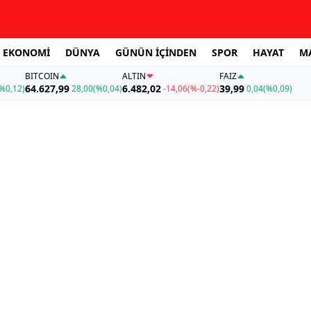
EKONOMİ
DÜNYA
GÜNÜN İÇİNDEN
SPOR
HAYAT
M
BITCOIN
ALTIN
FAİZ
64.627,99
6.482,02
39,99
%0,12)
28,00
(%0,04)
-14,06
(%-0,22)
0,04
(%0,09)