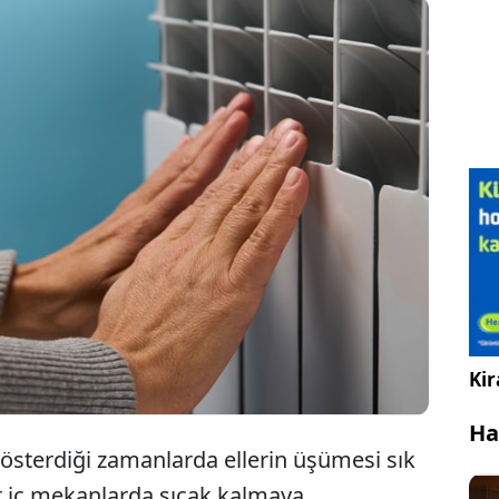
k yaşantınızda elleriniz sürekli üşüyor ve bir türlü
ıyorsa vücudunuz size bir konuda sinyal veriyor
lir. Bu durumun sebebi bu hastalık olabilir...
Kir
Ha
gösterdiği zamanlarda ellerin üşümesi sık
t iç mekanlarda sıcak kalmaya