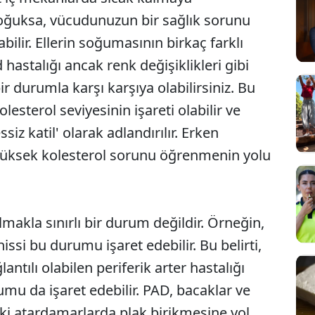
soğuksa, vücudunuzun bir sağlık sorunu
ilir. Ellerin soğumasının birkaç farklı
hastalığı ancak renk değişiklikleri gibi
 bir durumla karşı karşıya olabilirsiniz. Bu
sterol seviyesinin işareti olabilir ve
siz katil' olarak adlandırılır. Erken
yüksek kolesterol sorunu öğrenmenin yolu
lmakla sınırlı bir durum değildir. Örneğin,
ssi bu durumu işaret edebilir. Bu belirti,
antılı olabilen periferik arter hastalığı
umu da işaret edebilir. PAD, bacaklar ve
eki atardamarlarda plak birikmesine yol