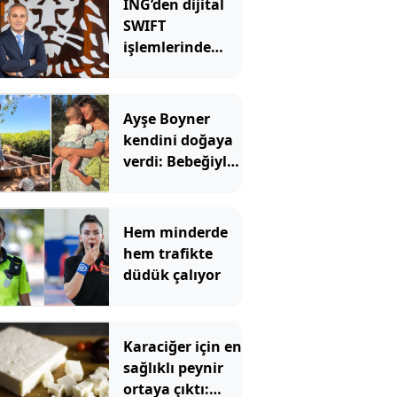
ING’den dijital
SWIFT
işlemlerinde
masrafsız
dönem
Ayşe Boyner
kendini doğaya
verdi: Bebeğiyle
bahçede meyve
topladı
Hem minderde
hem trafikte
düdük çalıyor
Karaciğer için en
sağlıklı peynir
ortaya çıktı: