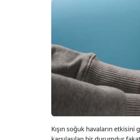
Günlü
ısınm
olabi
Kışın soğuk havaların etkisini 
karşılaşılan bir durumdur faka