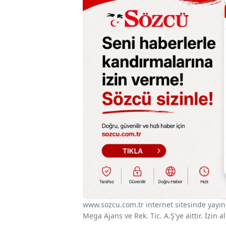
www.sozcu.com.tr internet sitesinde yayınla
Mega Ajans ve Rek. Tic. A.Ş'ye aittir. İzin