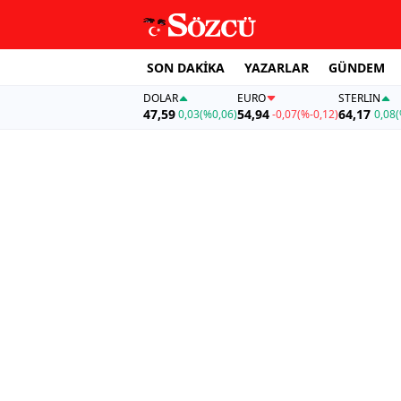
SON DAKİKA
YAZARLAR
GÜNDEM
DOLAR
EURO
STERLIN
47,59
54,94
64,17
0,03
(%0,06)
-0,07
(%-0,12)
0,08
(