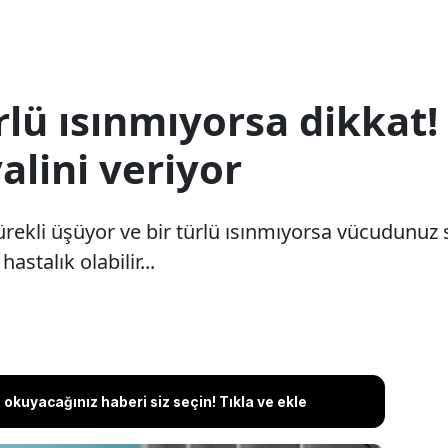
türlü ısınmıyorsa dikka
alini veriyor
ürekli üşüyor ve bir türlü ısınmıyorsa vücudunuz s
astalık olabilir...
okuyacağınız haberi siz seçin! Tıkla ve ekle