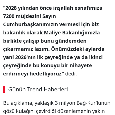
"2028 y
ılından
önce in
şallah esnafımıza
7200 m
üjdesini Say
ın
Cumhurbaşkanımızın vermesi i
çin biz
bakanl
ık olarak Maliye Bakanlığımızla
birlikte
çal
ışıp bunu g
ündemden
ç
ıkarmamız lazım.
Önümüzdeki aylarda
yani 2026'n
ın ilk
çeyre
ğinde ya da ikinci
çeyre
ğinde bu konuyu bir nihayete
erdirmeyi hedefliyoruz
"
dedi.
Günün Trend Haberleri
00:02
/ 09:08
Bu a
ç
ıklama, yaklaşık 3 milyon
Bağ-Kur’lunun
Sesi Aç
g
özü kula
ğını
çevirdi
ği d
üzenlemenin yak
ın