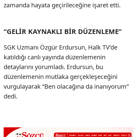
zamanda hayata ge
çirilece
ğine işaret etti.
“
GEL
İ
R KAYNAKLI B
İ
R D
Ü
ZENLEME
”
SGK Uzman
ı
Özgür
Erdursun
, Halk TV’de
kat
ıldığı canlı yayında d
üzenlemenin
detaylar
ını yorumladı.
Erdursun
, bu
d
üzenlemenin mutlaka gerçekle
şeceğini
vurgulayarak “Ben olacağına da inanıyorum”
dedi.