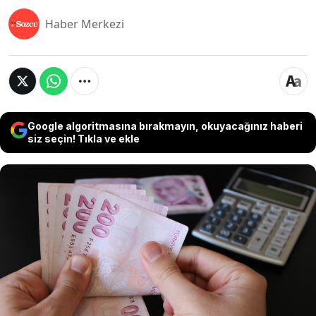
Haber Merkezi
Google algoritmasına bırakmayın, okuyacağınız haberi
siz seçin! Tıkla ve ekle
Çalışma ve Sosyal Güvenlik Bakanı Vedat Işıkhan,
milyonlarca Bağ-Kur’luya umut veren açıklamada
bulundu. Prim gün sayısının 9 binden 7 bin 200’e
düşürülmesi için çalışmaların devam ettiğini
belirten Işıkhan, 2026 yılı için tarih verdi. SGK
Uzmanı Özgür Erdursun ise düzenlemenin
ayrıntılarını paylaştı.