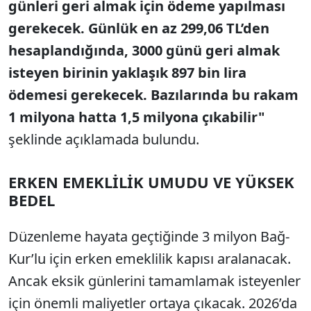
g
ünleri geri almak için ödeme yap
ılması
gerekecek. G
ünlük en az 299,06 TL’den
hesapland
ığında, 3000 g
ünü geri almak
isteyen birinin yakla
şık 897 bin lira
ödemesi gerekecek. Baz
ılarında bu rakam
1 milyona hatta 1,5 milyona
ç
ıkabilir"
ş
eklinde
a
ç
ı
klamada bulundu.
ERKEN EMEKL
İ
L
İ
K UMUDU VE Y
Ü
KSEK
BEDEL
Düzenleme hayata geçti
ğinde 3 milyon
Bağ-
Kur’lu
i
çin erken emeklilik kap
ısı aralanacak.
Ancak eksik g
ünlerini tamamlamak isteyenler
için önemli maliyetler ortaya ç
ıkacak. 2026’da