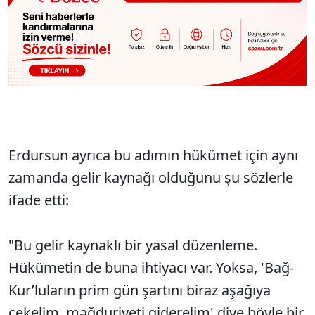
Erdursun
ayrıca bu adımın h
ükümet için ayn
ı
zamanda gelir kaynağı olduğunu şu s
özlerle
ifade etti:
"Bu gelir kaynakl
ı bir yasal d
üzenleme.
Hükümetin de buna ihtiyac
ı var. Yoksa, '
Bağ-
Kur’luların
prim g
ün
şartını biraz aşağıya
çekelim, ma
ğduriyeti giderelim' diye b
öyle bir