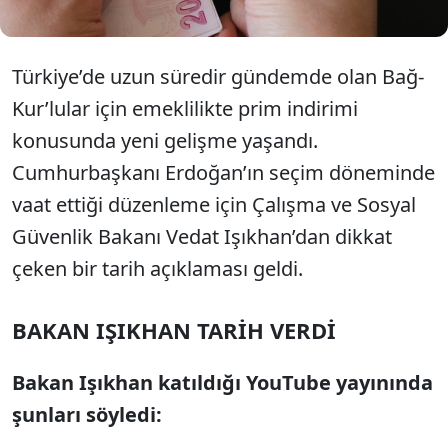
Türkiye’de uzun süredir gündemde olan
Ba
ğ-
Kur’lular
i
çin emeklilikte prim indirimi
konusunda yeni geli
şme yaşandı.
Cumhurbaşkanı Erdoğan’ın se
çim döneminde
vaat etti
ği d
üzenleme için Çal
ışma ve Sosyal
G
üvenlik Bakan
ı Vedat Işıkhan’dan dikkat
çeken bir tarih aç
ıklaması geldi.
BAKAN I
Ş
IKHAN TAR
İ
H VERD
İ
Bakan Işıkhan katıldığı YouTube yayınında
şunları s
öyledi: