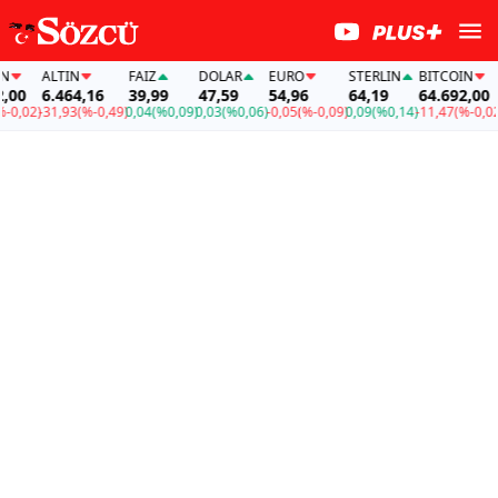
ALTIN
FAİZ
DOLAR
EURO
STERLIN
BITCOIN
A
0
6.464,16
39,99
47,59
54,96
64,19
64.692,00
6
,02)
-31,93
(%-0,49)
0,04
(%0,09)
0,03
(%0,06)
-0,05
(%-0,09)
0,09
(%0,14)
-11,47
(%-0,02)
-3