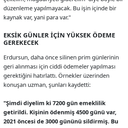
düzenleme yap
ılmayacak. Bu işin i
çinde bir
kaynak var, yani para var."
EKS
İ
K G
Ü
NLER
İ
Ç
İ
N Y
Ü
KSEK
Ö
DEME
GEREKECEK
Erdursun
, daha önce silinen prim günlerinin
geri al
ınması i
çin ciddi ödemeler yap
ılması
gerektiğini hatırlattı.
Örnekler üzerinden
konu
şan uzman, şunları kaydetti:
"Şimdi diyelim ki 7200 g
ün emeklilik
getirildi. Ki
şinin
ödenmi
ş 4500 g
ünü var,
2021 öncesi de 3000 gününü sildirmi
ş. Bu