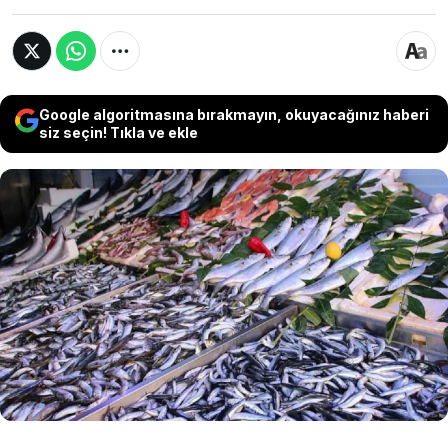
Google algoritmasına bırakmayın, okuyacağınız haberi
siz seçin! Tıkla ve ekle
Balık, sağlıklı beslenmenin temel taşlarından biri
olarak görülüyor ve düzenli tüketilmesi
öneriliyor. Ancak uzmanlara göre bu durum her
balık türü için geçerli değil. Özellikle işlenme
biçimi nedeniyle bazı balıkların ciddi sağlık
riskleri barındırdığı ve uzun vadede kansere yol
açabildiği belirtildi.