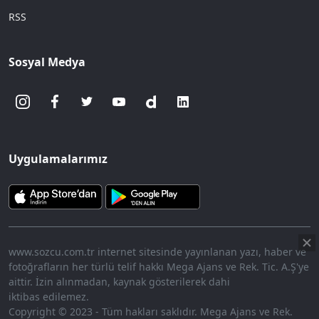
RSS
Sosyal Medya
Uygulamalarımız
www.sozcu.com.tr internet sitesinde yayınlanan yazı, haber ve
fotoğrafların her türlü telif hakkı Mega Ajans ve Rek. Tic. A.Ş'ye
aittir. İzin alınmadan, kaynak gösterilerek dahi
iktibas edilemez.
Copyright © 2023 - Tüm hakları saklıdır. Mega Ajans ve Rek.