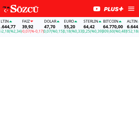
IN
FAİZ
DOLAR
EURO
STERLIN
BITCOIN
ALTIN
44,77
39,92
47,70
55,20
64,42
64.770,00
6.644,7
,18
(%2,34)
-0,07
(%-0,17)
0,07
(%0,15)
0,18
(%0,33)
0,25
(%0,39)
309,60
(%0,48)
152,18
(%2