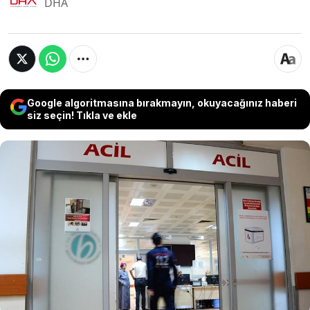
DHA
Google algoritmasına bırakmayın, okuyacağınız haberi
siz seçin! Tıkla ve ekle
Enfeksiyon Hastalıkları ve Klinik Mikrobiyoloji
Uzmanı Prof. Dr. Güneş Şenol, iki-üç hafta
öncesine göre acil servislere başvuruların yüzde
50 oranında arttığını, bu artışın süreceğini
söyledi. Anne-babalara tavsiyede bulunan Prof.
Dr. Şenol, antibiyotikler için de uyardı.