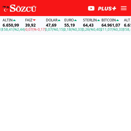
IN
FAİZ
DOLAR
EURO
STERLIN
BITCOIN
ALTIN
50,99
39,92
47,69
55,19
64,43
64.961,07
6.650,99
41
(%2,44)
-0,07
(%-0,17)
0,07
(%0,15)
0,18
(%0,33)
0,26
(%0,40)
211,07
(%0,33)
158,41
(%2