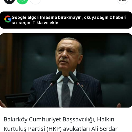
Google algoritmasına bırakmayın, okuyacağınız haberi
siz seçin! Tıkla ve ekle
Bakırköy Cumhuriyet Başsavcılığı,
Cumhurbaşkanı Recep Tayyip Erdoğan’a
yönelik ifadeler içerdiği gerekçesiyle HKP’li
üç avukat hakkında iddianame düzenledi.
Bakırköy Cumhuriyet Başsavcılığı, Halkın
Kurtuluş Partisi (HKP) avukatları Ali Serdar