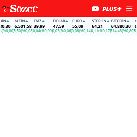
N
ALTIN
FAİZ
DOLAR
EURO
STERLIN
BITCOIN
ALT
,30
6.501,58
39,99
47,59
55,09
64,21
64.880,30
6.5
%0,80)
5,50
(%0,08)
0,04
(%0,09)
0,03
(%0,06)
0,08
(%0,14)
0,11
(%0,17)
514,48
(%0,80)
5,50