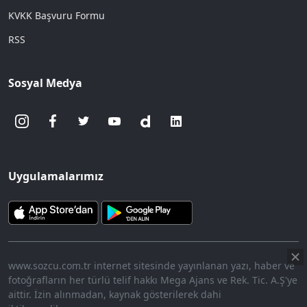
KVKK Başvuru Formu
RSS
Sosyal Medya
Uygulamalarımız
www.sozcu.com.tr internet sitesinde yayınlanan yazı, haber ve
fotoğrafların her türlü telif hakkı Mega Ajans ve Rek. Tic. A.Ş'ye
aittir. İzin alınmadan, kaynak gösterilerek dahi