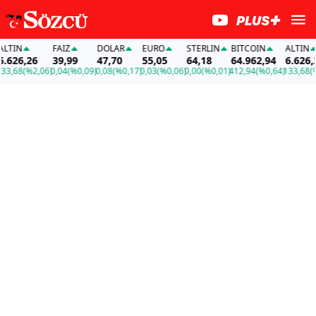
TIN
FAİZ
DOLAR
EURO
STERLIN
BITCOIN
ALTIN
626,26
39,99
47,70
55,05
64,18
64.962,94
6.626,26
,68
(%2,06)
0,04
(%0,09)
0,08
(%0,17)
0,03
(%0,06)
0,00
(%0,01)
412,94
(%0,64)
133,68
(%2