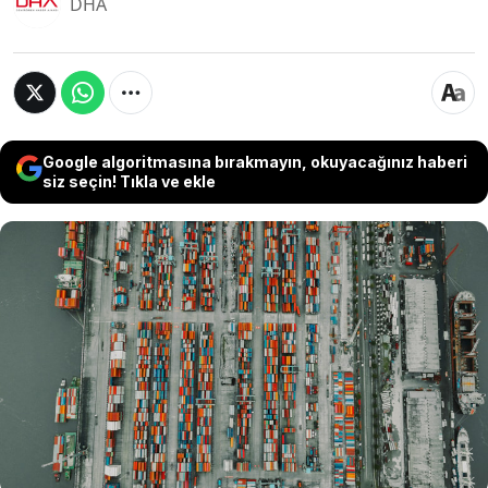
DHA
Google algoritmasına bırakmayın, okuyacağınız haberi
siz seçin! Tıkla ve ekle
Dışişleri Sözcüsü Öncü Keçeli: Ülkemiz ile
Ermenistan arasında doğrudan ticaretin
başlatılmasına ilişkin bürokratik hazırlıklar 11
Mayıs 2026 itibarıyla tamamlanmıştır. İki ülke
arasındaki ortak sınırın açılmasına yönelik
gerekli teknik ve bürokratik çalışmalar ise halen
devam etmektedir.