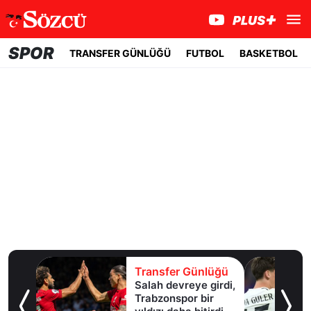
SPOR
TRANSFER GÜNLÜĞÜ
FUTBOL
BASKETBOL
lüğü
Transfer Günlüğü
Salah devreye girdi,
erle
Trabzonspor bir