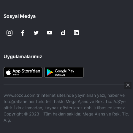
Sosyal Medya
Uygulamalarımız
www.sozcu.com.tr internet sitesinde yayınlanan yazı, haber ve
fotoğrafların her türlü telif hakkı Mega Ajans ve Rek. Tic. A.Ş'ye
aittir. İzin alınmadan, kaynak gösterilerek dahi iktibas edilemez.
Copyright © 2023 - Tüm hakları saklıdır. Mega Ajans ve Rek. Tic.
A.Ş.
HABERİ OKU
➜
00:17
/ 08:15