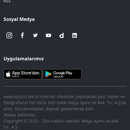
RSS
Sosyal Medya
Uygulamalarımız
www.sozcu.com.tr internet sitesinde yayınlanan yazı, haber ve
fotoğrafların her türlü telif hakkı Mega Ajans ve Rek. Tic. A.Ş'ye
aittir. İzin alınmadan, kaynak gösterilerek dahi
iktibas edilemez.
Copyright © 2023 - Tüm hakları saklıdır. Mega Ajans ve Rek.
Tic. A.Ş.