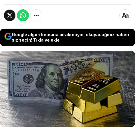
Google algoritmasına bırakmayın, okuyacağınız haberi
siz seçin! Tıkla ve ekle
Son dakika... Amerikan Merkez Bankası (FED)
ekim ayı faiz kararını açıkladı. Buna göre Fed faizi
beklentiler doğrultusunda 25 baz puan indirerek
faizi yüzde 3,75 ile 4,00 çekti. Faiz indirimi altında
sert düşüşler görüldü. Peki altın ve dolarda son
durum ne? Fed’in kararı piyasaları nasıl etkiledi?
İşte detaylar…