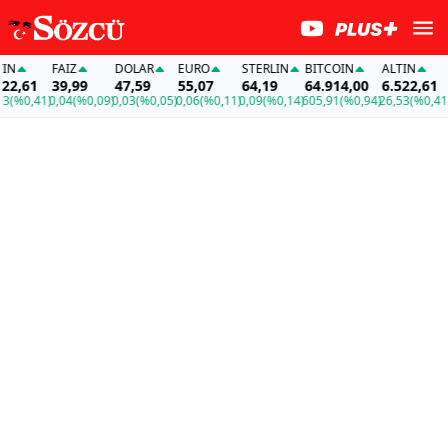
FAİZ
DOLAR
EURO
STERLIN
BITCOIN
ALTIN
FA
,61
39,99
47,59
55,07
64,19
64.914,00
6.522,61
39
%0,41)
0,04
(%0,09)
0,03
(%0,05)
0,06
(%0,11)
0,09
(%0,14)
605,91
(%0,94)
26,53
(%0,41)
0,0