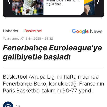
Madrid'den Vinicius
2 gün önce
Junior kararı
Haberler
-
Basketbol
Yayınlanma :
01 Ekim 2025 - 23:32
Fenerbahçe Euroleague'ye
galibiyetle başladı
Basketbol Avrupa Ligi ilk hafta maçında
Fenerbahçe Beko, konuk ettiği Fransa'nın
Paris Basketbol takımını 96-77 yendi.
AA