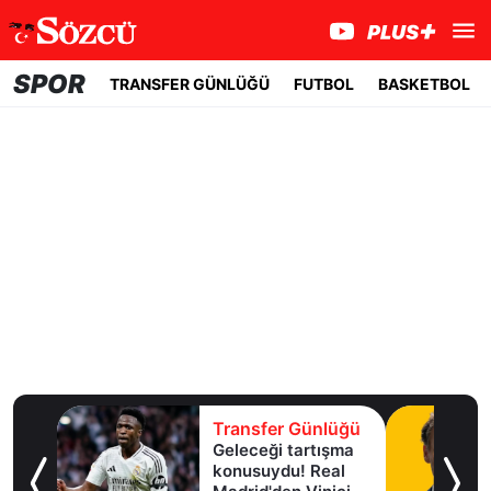
SPOR
TRANSFER GÜNLÜĞÜ
FUTBOL
BASKETBOL
lüğü
Transfer Günlüğü
Geleceği tartışma
aha
konusuydu! Real