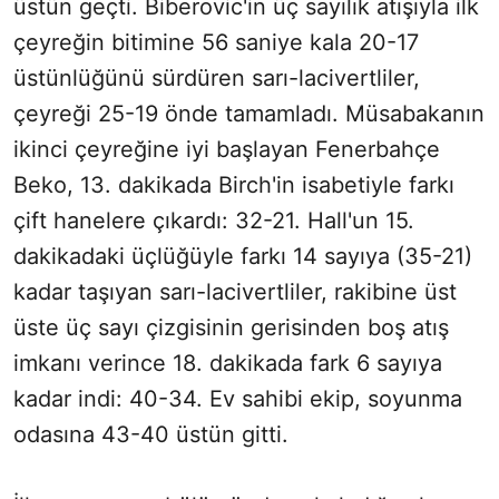
üstün geçti. Biberovic'in üç sayılık atışıyla ilk
çeyreğin bitimine 56 saniye kala 20-17
üstünlüğünü sürdüren sarı-lacivertliler,
çeyreği 25-19 önde tamamladı. Müsabakanın
ikinci çeyreğine iyi başlayan Fenerbahçe
Beko, 13. dakikada Birch'in isabetiyle farkı
çift hanelere çıkardı: 32-21. Hall'un 15.
dakikadaki üçlüğüyle farkı 14 sayıya (35-21)
kadar taşıyan sarı-lacivertliler, rakibine üst
üste üç sayı çizgisinin gerisinden boş atış
imkanı verince 18. dakikada fark 6 sayıya
kadar indi: 40-34. Ev sahibi ekip, soyunma
odasına 43-40 üstün gitti.