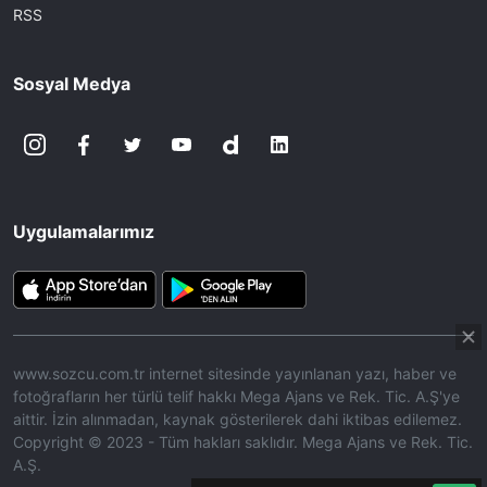
RSS
Sosyal Medya
Uygulamalarımız
www.sozcu.com.tr internet sitesinde yayınlanan yazı, haber ve
fotoğrafların her türlü telif hakkı Mega Ajans ve Rek. Tic. A.Ş'ye
aittir. İzin alınmadan, kaynak gösterilerek dahi iktibas edilemez.
Copyright © 2023 - Tüm hakları saklıdır. Mega Ajans ve Rek. Tic.
A.Ş.
360p
Loaded
:
Sesi
8.01%
Aç