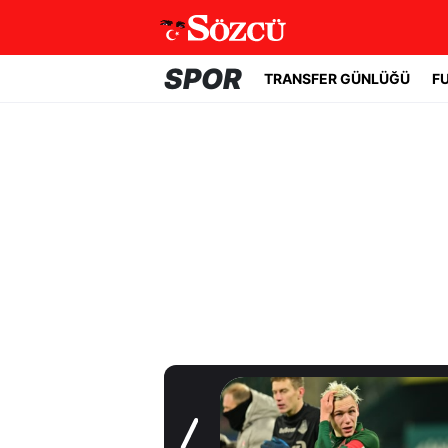
SPOR
TRANSFER GÜNLÜĞÜ
F
Transfer Günlüğü
Batrakov’da ikinci
raunt