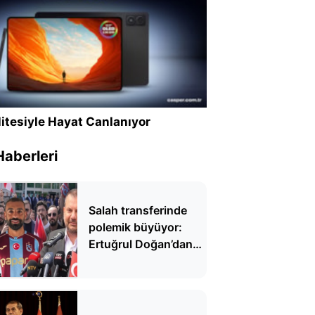
itesiyle Hayat Canlanıyor
Haberleri
Salah transferinde
polemik büyüyor:
Ertuğrul Doğan’dan
Serdal Adalı’ya çarpıcı
yanıt