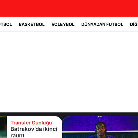
UTBOL
BASKETBOL
VOLEYBOL
DÜNYADAN FUTBOL
DİĞ
Transfer Günlüğü
Eyüpspor yeni
forvetini açıkladı