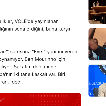
likler, VOLE'de yayınlanan
ğının sona erdiğini, buna karşın
.
 var?" sorusuna "Evet" yanıtını veren
 oynamıyor. Ben Mourinho için
alıyor. Sakatım dedi mi ne
nın iki tane kaskalı var. Biri
ran." dedi.