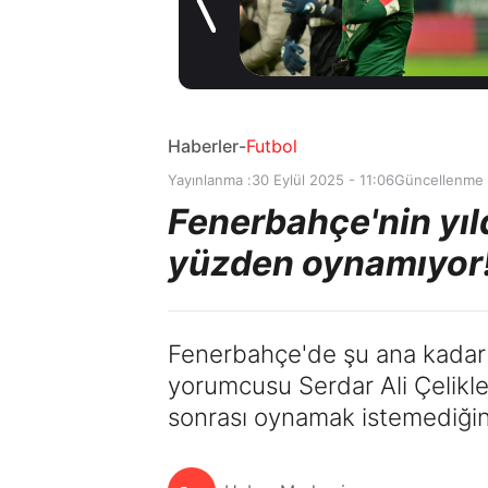
1 gün önce
Haberler
-
Futbol
Yayınlanma :
30 Eylül 2025 - 11:06
Güncellenme 
Fenerbahçe'nin yıldı
yüzden oynamıyor!
Fenerbahçe'de şu ana kadar 6 
yorumcusu Serdar Ali Çelikler
sonrası oynamak istemediğini