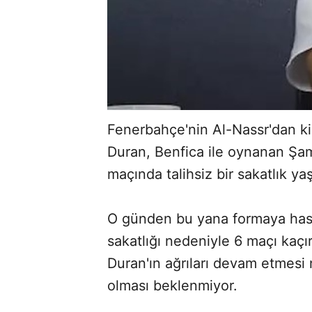
Fenerbahçe'nin Al-Nassr'dan kir
Duran, Benfica ile oynanan Şam
maçında talihsiz bir sakatlık ya
O günden bu yana formaya hasr
sakatlığı nedeniyle 6 maçı kaçı
Duran'ın ağrıları devam etmes
ABERİ OKU
➜
olması beklenmiyor.