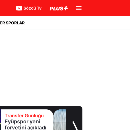
Sözcü Tv
ER SPORLAR
Transfer Günlüğü
Samsunspor'a
Malili orta saha