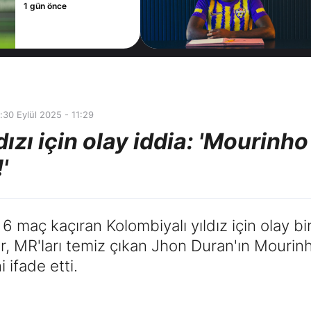
1 gün önce
:
30 Eylül 2025 - 11:29
zı için olay iddia: 'Mourinho 
'
maç kaçıran Kolombiyalı yıldız için olay bir 
, MR'ları temiz çıkan Jhon Duran'ın Mourinho 
 ifade etti.