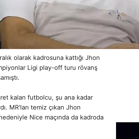
alık olarak kadrosuna kattığı Jhon
piyonlar Ligi play-off turu rövanş
şamıştı.
et kalan futbolcu, şu ana kadar
rdı. MR'ları temiz çıkan Jhon
i nedeniyle Nice maçında da kadroda