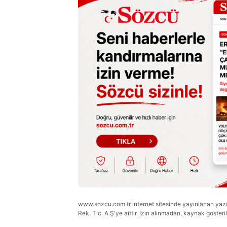
www.sozcu.com.tr internet sitesinde yayınlanan yazı, 
Rek. Tic. A.Ş'ye aittir. İzin alınmadan, kaynak gösteri