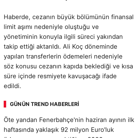
Haberde, cezanın büyük bölümünün finansal
limit aşımı nedeniyle oluştuğu ve
yönetiminin konuyla ilgili süreci yakından
takip ettiği aktarıldı. Ali Koç döneminde
yapılan transferlerin ödemeleri nedeniyle
söz konusu cezanın kapıda beklediği ve kısa
süre içinde resmiyete kavuşacağı ifade
edildi.
GÜNÜN TREND HABERLERI
00:01
/ 09:08
Öte yandan Fenerbahçe'nin haziran ayının ilk
Sesi Aç
haftasında yaklaşık 92 milyon Euro'luk