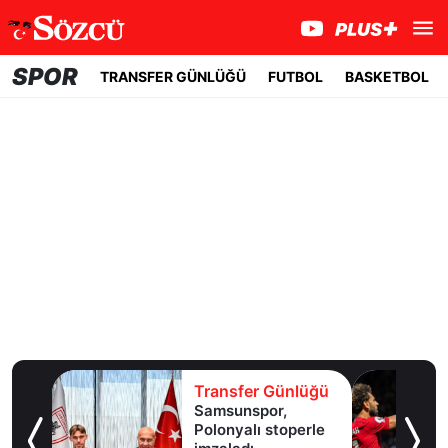
SPOR
TRANSFER GÜNLÜĞÜ
FUTBOL
BASKETBOL
lüğü
Transfer Günlüğü
Samsunspor,
Polonyalı stoperle