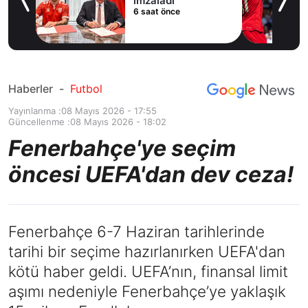
imzaladı
6 saat önce
du
Haberler
-
Futbol
Yayınlanma :
08 Mayıs 2026 - 17:55
Güncellenme :
08 Mayıs 2026 - 18:02
Fenerbahçe'ye seçim
öncesi UEFA'dan dev ceza!
Fenerbahçe 6-7 Haziran tarihlerinde
tarihi bir seçime hazırlanırken UEFA'dan
kötü haber geldi. UEFA’nın, finansal limit
aşımı nedeniyle Fenerbahçe’ye yaklaşık