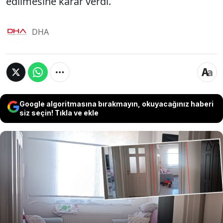
edilmesine karar verdi.
DHA
Google algoritmasına bırakmayın, okuyacağınız haberi
siz seçin! Tıkla ve ekle
Samsun’da 33 yaşındaki öğretmen M.P.'nin 2+1
olarak satın aldığı dairenin projede 3+1 görüldüğü,
müteahhidin projeyi bozup yaklaşık 9,5
metrekarelik odayı haksız şekilde diğer daireye
kattığı tespit edildi. M.P., yan dairedeki bir odanın
projede olduğu gibi kendi dairesine katılması için