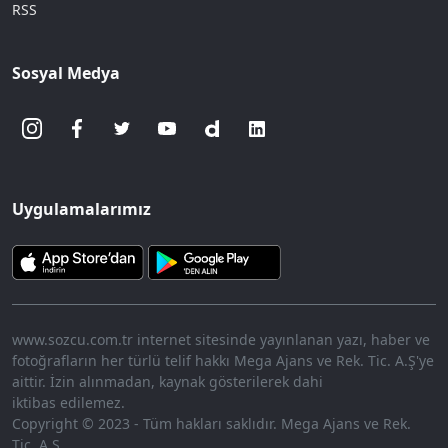
RSS
Sosyal Medya
Uygulamalarımız
www.sozcu.com.tr internet sitesinde yayınlanan yazı, haber ve
fotoğrafların her türlü telif hakkı Mega Ajans ve Rek. Tic. A.Ş'ye
aittir. İzin alınmadan, kaynak gösterilerek dahi
iktibas edilemez.
Copyright © 2023 - Tüm hakları saklıdır. Mega Ajans ve Rek.
Tic. A.Ş.