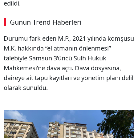
edildi.
Günün Trend Haberleri
00:02
/ 08:43
Durumu fark eden M.P., 2021 yılında komşusu
Sesi Aç
M.K. hakkında “el atmanın önlenmesi”
talebiyle Samsun 3’üncü Sulh Hukuk
Mahkemesi’ne dava açtı. Dava dosyasına,
daireye ait tapu kayıtları ve yönetim planı delil
olarak sunuldu.