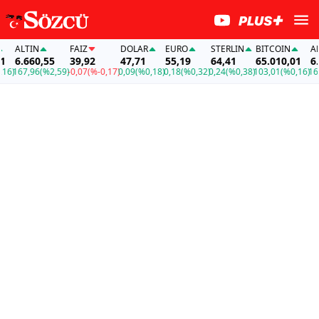
ALTIN
FAİZ
DOLAR
EURO
STERLIN
BITCOIN
ALTIN
6.660,55
39,92
47,71
55,19
64,41
65.010,01
6.660
167,96
(%2,59)
-0,07
(%-0,17)
0,09
(%0,18)
0,18
(%0,32)
0,24
(%0,38)
103,01
(%0,16)
167,9