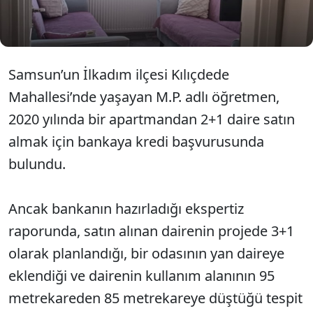
dava açtı. Mahkeme odanın M.P.’nin dairesine
dahil edilmesine karar verdi.
Samsun’un İlkadım ilçesi Kılıçdede
Mahallesi’nde yaşayan M.P. adlı öğretmen,
2020 yılında bir apartmandan 2+1 daire satın
almak için bankaya kredi başvurusunda
bulundu.
Ancak bankanın hazırladığı ekspertiz
raporunda, satın alınan dairenin projede 3+1
olarak planlandığı, bir odasının yan daireye
eklendiği ve dairenin kullanım alanının 95
metrekareden 85 metrekareye düştüğü tespit