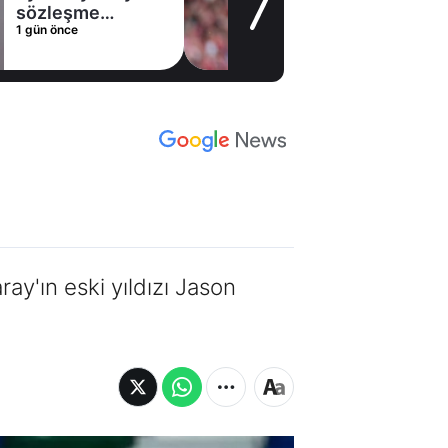
sözleşme
1 gün önce
imzaladı
ay'ın eski yıldızı Jason