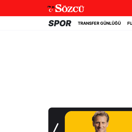
SPOR
TRANSFER GÜNLÜĞÜ
F
Transfer Günlüğü
Geleceği tartışma
konusuydu! Real