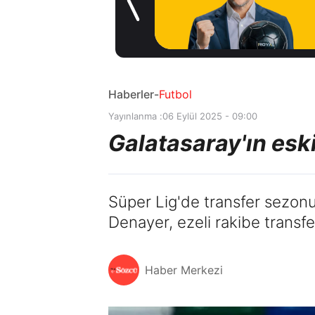
Madrid'den
1 gün önce
Vinicius Junior
kararı
Haberler
-
Futbol
Yayınlanma :
06 Eylül 2025 - 09:00
Galatasaray'ın eski 
Süper Lig'de transfer sezonu
Denayer, ezeli rakibe transfe
Haber Merkezi