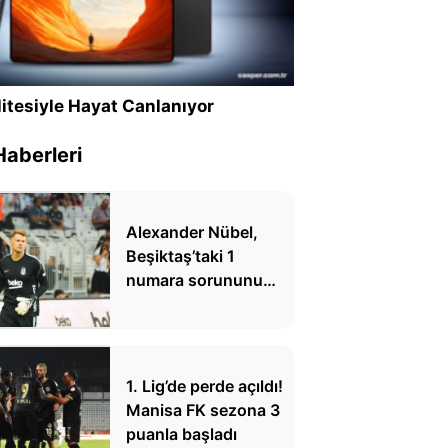
itesiyle Hayat Canlanıyor
Haberleri
Alexander Nübel,
Beşiktaş’taki 1
numara sorununu
bitirdi, taraftarın
yüreğine su serpti!
Üstün Alman
teknolojisi
1. Lig’de perde açıldı!
Manisa FK sezona 3
puanla başladı