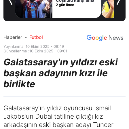
ak
Coşkulu karşılama
2 gün önce
Haberler
-
Futbol
Yayınlanma :
10 Ekim 2025 - 08:49
Güncellenme :
10 Ekim 2025 - 09:01
Galatasaray'ın yıldızı eski
başkan adayının kızı ile
birlikte
Galatasaray'ın yıldız oyuncusu Ismail
Jakobs'un Dubai tatiline çıktığı kız
arkadaşının eski başkan adayı Tuncer