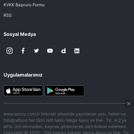
KVKK Başvuru Formu
RSS
Sosyal Medya
Uygulamalarımız
www.sozcu.com.tr internet sitesinde yayınlanan yazı, haber ve
fotoğrafların her türlü telif hakkı Mega Ajans ve Rek. Tic. A.Ş'ye
aittir. İzin alınmadan, kaynak gösterilerek dahi iktibas edilemez.
Copyright © 2023 - Tüm hakları saklıdır. Mega Ajans ve Rek. Tic.