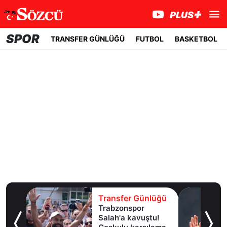
SPOR
TRANSFER GÜNLÜĞÜ
FUTBOL
BASKETBOL
lüğü
Transfer Günlüğü
dan
Trabzonspor
e
Salah'a kavuştu!