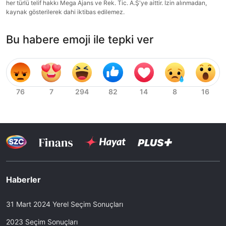
her türlü telif hakkı Mega Ajans ve Rek. Tic. A.Ş'ye aittir. İzin alınmadan,
kaynak gösterilerek dahi iktibas edilemez.
Bu habere emoji ile tepki ver
Haberler
31 Mart 2024 Yerel Seçim Sonuçları
2023 Seçim Sonuçları