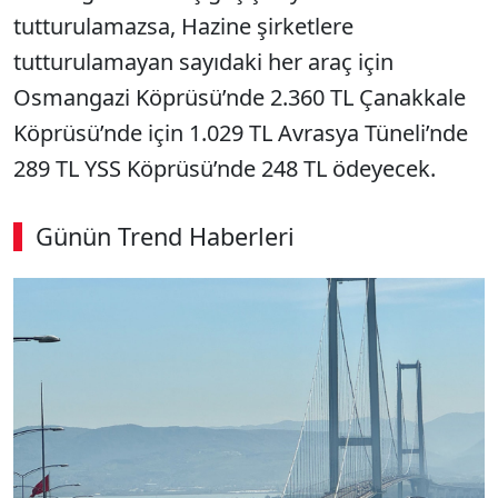
tutturulamazsa, Hazine şirketlere
tutturulamayan sayıdaki her araç için
Osmangazi Köprüsü’nde 2.360 TL Çanakkale
Köprüsü’nde için 1.029 TL Avrasya Tüneli’nde
289 TL YSS Köprüsü’nde 248 TL ödeyecek.
Günün Trend Haberleri
00:02
/ 02:14
Sesi Aç