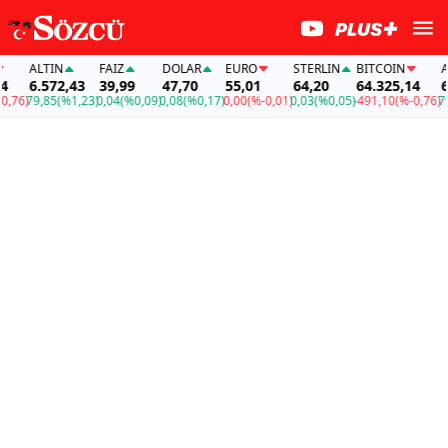
ALTIN
FAİZ
DOLAR
EURO
STERLIN
BITCOIN
ALTI
6.572,43
39,99
47,70
55,01
64,20
64.325,14
6.57
)
79,85
(%1,23)
0,04
(%0,09)
0,08
(%0,17)
0,00
(%-0,01)
0,03
(%0,05)
-491,10
(%-0,76)
79,85