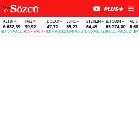
LTIN
FAİZ
DOLAR
EURO
STERLIN
BITCOIN
ALTIN
.682,39
39,92
47,72
55,23
64,49
65.274,00
6.682,
1,84
(%0,33)
-0,07
(%-0,17)
0,01
(%0,02)
0,04
(%0,07)
0,08
(%0,12)
360,35
(%0,56)
21,84
(%0