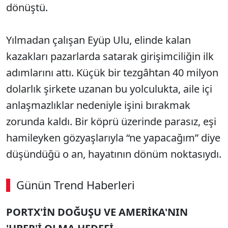
dönüştü.
Yılmadan çalışan Eyüp Ulu, elinde kalan
kazakları pazarlarda satarak girişimciliğin ilk
adımlarını attı. Küçük bir tezgâhtan 40 milyon
dolarlık şirkete uzanan bu yolculukta, aile içi
anlaşmazlıklar nedeniyle işini bırakmak
zorunda kaldı. Bir köprü üzerinde parasız, eşi
hamileyken gözyaşlarıyla “ne yapacağım” diye
düşündüğü o an, hayatının dönüm noktasıydı.
Günün Trend Haberleri
00:01
/ 06:57
PORTX'İN DOĞUŞU VE AMERİKA'NIN
Sesi Aç