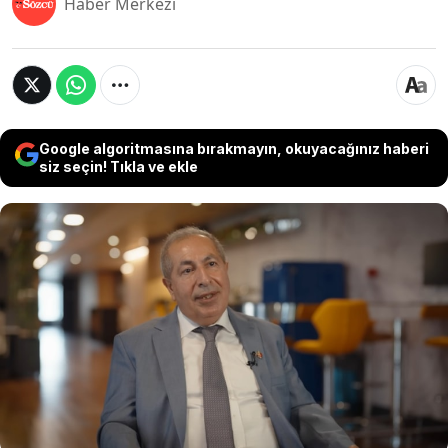
Haber Merkezi
Google algoritmasına bırakmayın, okuyacağınız haberi
siz seçin! Tıkla ve ekle
Çocukluğu Zeytinburnu’nun gecekondu
mahallelerinde geçen Eyüp Ulu, cebinde beş
kuruşsuz Amerika’ya gitti. New York
sokaklarında kazak satarak başladığı yolculukta
bugün, ABD’nin en büyük soğuk hava ve
konteyner taşımacılığı şirketlerinden PortX’in
CEO’su.