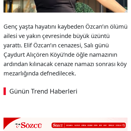
Genç yaşta hayatını kaybeden Özcan’ın ölümü
ailesi ve yakın çevresinde büyük üzüntü
yarattı. Elif Özcan’ın cenazesi, Salı günü
Çaydurt Alıçören Köyü’nde öğle namazının
ardından kılınacak cenaze namazı sonrası köy
mezarlığında defnedilecek.
Günün Trend Haberleri
00:02
/ 08:15
Sesi Aç