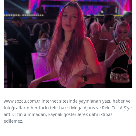
www.sozcu.com.tr internet sitesinde yayınlanan yazı, haber ve
fotoğrafların her türlü telif hakkı Mega Ajans ve Rek. Tic. A.Ş'ye
aittir. İzin alınmadan, kaynak gösterilerek dahi iktibas
edilemez.