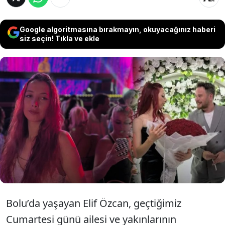
Google algoritmasına bırakmayın, okuyacağınız haberi
siz seçin! Tıkla ve ekle
Bolu’da geçtiğimiz hafta sonu nişanlanan
DJ Elif Özcan, geçirdiği kalp krizi sonucu
yaşamını yitirdi. Genç kadının geriye
fotoğrafları ve sevdiklerinin yorumları
kaldı...
Bolu’da yaşayan Elif Özcan, geçtiğimiz
Cumartesi günü ailesi ve yakınlarının