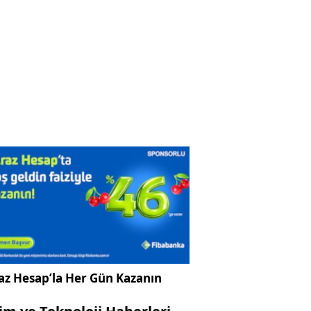
az Hesap’la Her Gün Kazanın