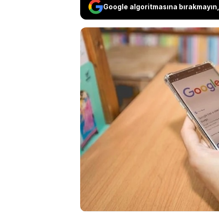
Google algoritmasına bırakmayın, 
Dünyaca ünlü arama
almak ve daha iyi h
eklemeye devam edi
kullanıcılarını kor
hazırlıklara başladı.