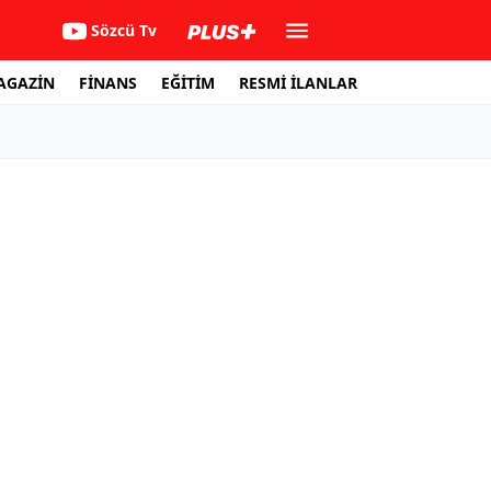
Sözcü Tv
AGAZİN
FİNANS
EĞİTİM
RESMİ İLANLAR