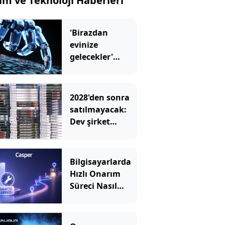
lim ve Teknoloji Haberleri
'Birazdan
evinize
gelecekler'
mesajını
görünce hayatı
karardı
2028'den sonra
satılmayacak:
Dev şirket
kutulara uyarı
eklemeye
başladı
Bilgisayarlarda
Hızlı Onarım
Süreci Nasıl
İşler?