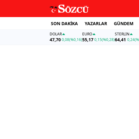
SON DAKİKA
YAZARLAR
GÜNDEM
DOLAR
EURO
STERLIN
47,70
55,17
64,41
0,08
(%0,16)
0,15
(%0,28)
0,24
(%