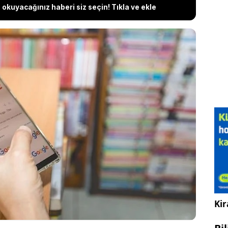
okuyacağınız haberi siz seçin! Tıkla ve ekle
 motoru Google kullanıcılarını güvence altına
izmet sunabilmek için bünyesine yeni özellikler
yor. Bu sefer dolandırıcıları radarına alan Google
umak için önemli bir özelliği bünyesine eklemek için
 İşte yeni özellik ile ilgili ortaya çıkan detaylar..
Kir