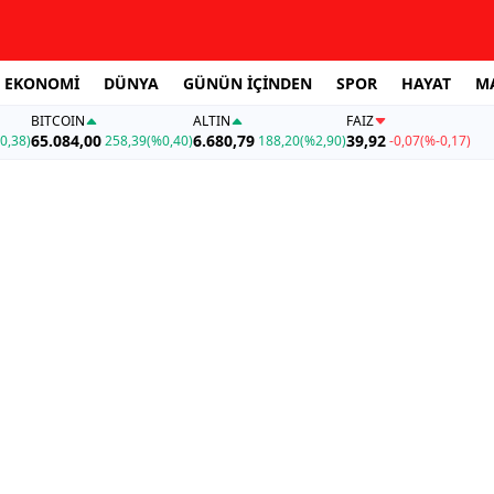
EKONOMİ
DÜNYA
GÜNÜN İÇİNDEN
SPOR
HAYAT
M
BITCOIN
ALTIN
FAİZ
65.084,00
6.680,79
39,92
0,38)
258,39
(%0,40)
188,20
(%2,90)
-0,07
(%-0,17)