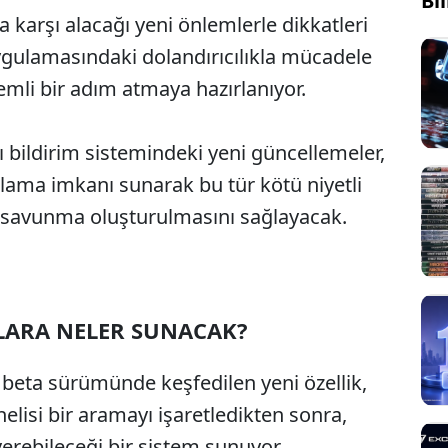
Bi
a karşı alacağı yeni önlemlerle dikkatleri
uygulamasındaki dolandırıcılıkla mücadele
nemli bir adım atmaya hazırlanıyor.
ğı bildirim sistemindeki yeni güncellemeler,
rlama imkanı sunarak bu tür kötü niyetli
ir savunma oluşturulmasını sağlayacak.
ILARA NELER SUNACAK?
beta sürümünde keşfedilen yeni özellik,
phelisi bir aramayı işaretledikten sonra,
 verebileceği bir sistem sunuyor.