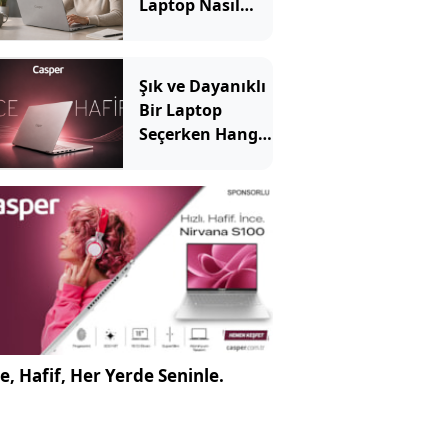
Laptop Nasıl
Seçilir? Hangi
Özellikler
Önemli?
Şık ve Dayanıklı
Bir Laptop
Seçerken Hangi
Özelliklere
Bakılmalı?
e, Hafif, Her Yerde Seninle.