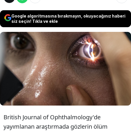
Google algoritmasına bırakmayın, okuyacağınız haberi
siz seçin! Tıkla ve ekle
Gözlerinizden ne kadar ömrünüzün kaldığını
artık öğrenebilirsiniz. Kulağa ilginç gelse de
yapılan araştırmalardan bir kişinin göz
retinasıyla biyolojik ve ölüm riskini arasında
ilişki olduğunu ortaya koydu.
British Journal of Ophthalmology'de
yayımlanan araştırmada gözlerin ölüm