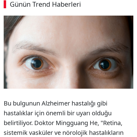
Günün Trend Haberleri
00:02
/ 09:08
Sesi Aç
Bu bulgunun Alzheimer hastalığı gibi
hastalıklar için önemli bir uyarı olduğu
belirtiliyor. Doktor Mingguang He, "Retina,
sistemik vasküler ve nörolojik hastalıkların