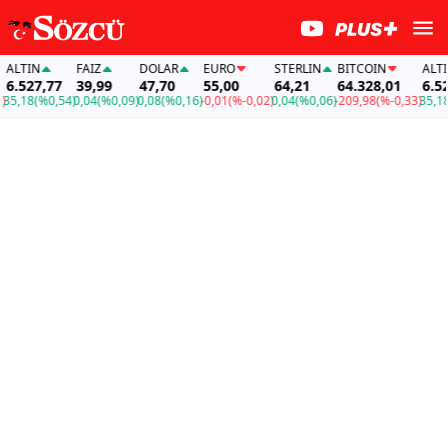
IN
FAİZ
DOLAR
EURO
STERLIN
BITCOIN
ALTIN
27,77
39,99
47,70
55,00
64,21
64.328,01
6.527,7
18
(%0,54)
0,04
(%0,09)
0,08
(%0,16)
-0,01
(%-0,02)
0,04
(%0,06)
-209,98
(%-0,33)
35,18
(%0,