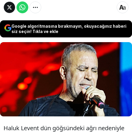
Google algoritmasına bırakmayın, okuyacağınız haberi
siz seçin! Tıkla ve ekle
Ahbap Derneği'nin kurucusu ve şarkıcı Haluk
Levent göğsünde hissettiği ağrı nedeniyle
dün hastaneye kaldırılmıştı. Levent'in sağlık
durumuyla ilgili Prof. Dr. Mehmet Vefik
Yazıcıoğlu açıklama yaptı.
Haluk Levent dün göğsündeki ağrı nedeniyle