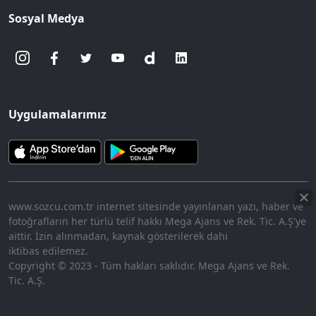
Sosyal Medya
Uygulamalarımız
www.sozcu.com.tr internet sitesinde yayınlanan yazı, haber ve
fotoğrafların her türlü telif hakkı Mega Ajans ve Rek. Tic. A.Ş'ye
aittir. İzin alınmadan, kaynak gösterilerek dahi
iktibas edilemez.
Copyright © 2023 - Tüm hakları saklıdır. Mega Ajans ve Rek.
Tic. A.Ş.
HABERİ OKU
➜
00:18
/ 09:08