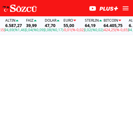
ALTIN
FAİZ
DOLAR
EURO
STERLIN
BITCOIN
ALTI
6.587,27
39,99
47,70
55,00
64,19
64.405,75
6.58
94,69
(%1,46)
0,04
(%0,09)
0,08
(%0,17)
-0,01
(%-0,02)
0,02
(%0,02)
-424,25
(%-0,65)
94,69