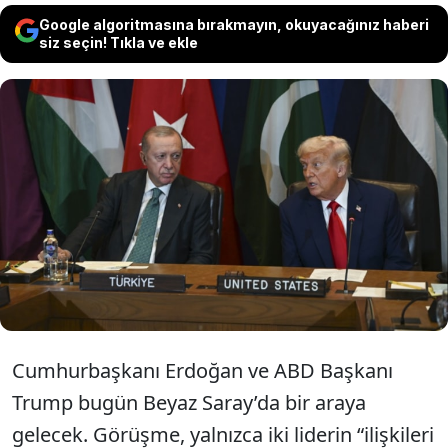
Google algoritmasına bırakmayın, okuyacağınız haberi
siz seçin! Tıkla ve ekle
Erdoğan ve Trump bugün Oval Ofis’te bir
araya gelecek. 25 Eylül zirvesi, yalnızca uçak
ve maden pazarlığı değil, Orta Doğu barışı
ve iki ülke ilişkileri için de bir sınav olacak.
Cumhurbaşkanı Erdoğan ve ABD Başkanı
Trump bugün Beyaz Saray’da bir araya
gelecek. Görüşme, yalnızca iki liderin “ilişkileri