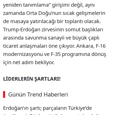
yeniden tanımlama” girişimi değil, aynı
zamanda Orta Doğu’nun sıcak gelişmelerin
de masaya yatırılacağı bir toplantı olacak.
Trump-Erdoğan zirvesinin somut başlıkları
arasında savunma sanayii ve büyük çaplı
ticaret anlaşmaları öne çıkıyor. Ankara, F-16
modernizasyonu ve F-35 programına dönüş
için net adım bekliyor.
LİDERLERİN ŞARTLARI!
Günün Trend Haberleri
00:02
/ 02:14
Erdoğan’ın şartı; parçaların Türkiye’de
Sesi Aç