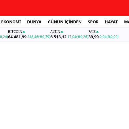
EKONOMİ
DÜNYA
GÜNÜN İÇİNDEN
SPOR
HAYAT
M
BITCOIN
ALTIN
FAİZ
64.481,99
6.513,12
39,99
0,24)
248,46
(%0,39)
17,04
(%0,26)
0,04
(%0,09)