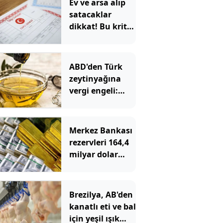
Ev ve arsa alıp
satacaklar
dikkat! Bu kritik
adımı atlayan
satış
yapamayacak
ABD'den Türk
zeytinyağına
vergi engeli:
İhracatçılardan
acil çağrı
Merkez Bankası
rezervleri 164,4
milyar dolar
oldu
Brezilya, AB'den
kanatlı eti ve bal
için yeşil ışık