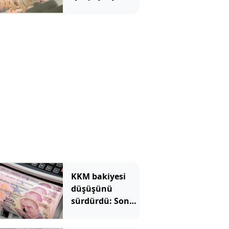
bekliyor
KKM bakiyesi
düşüşünü
sürdürdü: Son
haftada 34
milyon lira