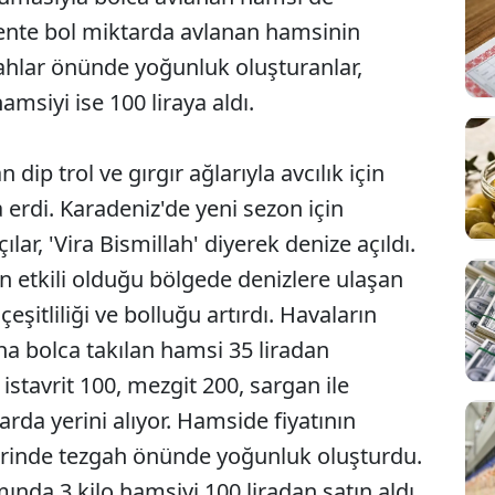
Kente bol miktarda avlanan hamsinin
gahlar önünde yoğunluk oluşturanlar,
siyi ise 100 liraya aldı.
dip trol ve gırgır ağlarıyla avcılık için
a erdi. Karadeniz'de yeni sezon için
lar, 'Vira Bismillah' diyerek denize açıldı.
n etkili olduğu bölgede denizlere ulaşan
eşitliliği ve bolluğu artırdı. Havaların
na bolca takılan hamsi 35 liradan
istavrit 100, mezgit 200, sargan ile
arda yerini alıyor. Hamside fiyatının
erinde tezgah önünde yoğunluk oluşturdu.
da 3 kilo hamsiyi 100 liradan satın aldı.