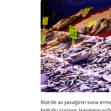
Rize
lira
Gari
Rize'de av yasağının sona ermesi
bolluğu sürüyor. Havaların so