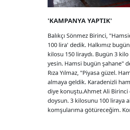
'KAMPANYA YAPTIK'
Balıkçı Sönmez Birinci, "Hamsi
100 lira' dedik. Halkımız bug
kilosu 150 liraydı. Bugün 3 kil
yesin. Hamsi bugün şahane" de
Rıza Yılmaz, "Piyasa güzel. Ha
almaya geldik. Karadenizli ham
diye konuştu.Ahmet Ali Birinc
doysun. 3 kilosunu 100 liraya 
komşularıma götüreceğim. Kom