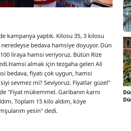
de kampanya yaptık. Kilosu 35, 3 kilosu
ün neredeyse bedava hamsiye doyuyor. Dün
o 100 liraya hamsi veriyoruz. Bütün Rize
di.Hamsi almak için tezgaha gelen Ali
msi bedava, fiyatı çok uygun, hamsi
siyi sevmez mi? Seviyoruz. Fiyatlar güzel"
i de "Fiyat mükemmel. Garibanın karnı
Dün
Dü
aldım. Toplam 15 kilo aldım, köye
şularım yesin" dedi.