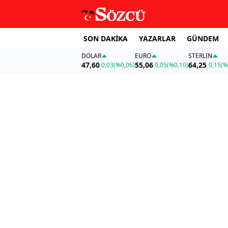
SON DAKİKA
YAZARLAR
GÜNDEM
DOLAR
EURO
STERLIN
47,60
55,06
64,25
0,03
(%0,06)
0,05
(%0,10)
0,15
(%