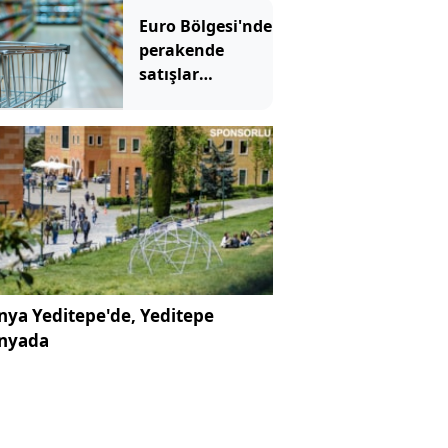
azaldı
Euro Bölgesi'nde
perakende
satışlar
haziranda
geriledi
ya Yeditepe'de, Yeditepe
nyada