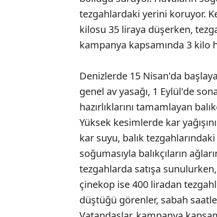
tezgahlardaki yerini koruyor. 
kilosu 35 liraya düşerken, tez
kampanya kapsamında 3 kilo ham
Denizlerde 15 Nisan'da başlayan 
genel av yasağı, 1 Eylül'de son
hazırlıklarını tamamlayan balıkçı
Yüksek kesimlerde kar yağışını
kar suyu, balık tezgahlarındaki ç
soğumasıyla balıkçıların ağları
tezgahlarda satışa sunulurken, 
çinekop ise 400 liradan tezgahl
düştüğü görenler, sabah saatl
Vatandaşlar, kampanya kapsamın
ABERİ OKU
➜