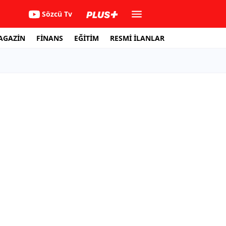
Sözcü Tv
AGAZİN
FİNANS
EĞİTİM
RESMİ İLANLAR