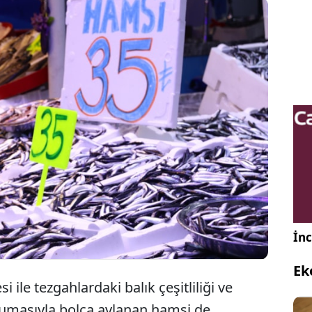
'de yaşanan hamsi bolluğu nedeniyle kilo fiyatı 100
dan 35 TL'ye düştü. Vatandaşlar, "Fiyat mükemmel.
banın karnı doysun." yorumunu yaptı.
İnc
Ek
 ile tezgahlardaki balık çeşitliliği ve
ğumasıyla bolca avlanan hamsi de