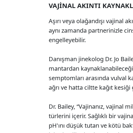
VAJİNAL AKINTI KAYNAK
Aşırı veya olağandışı vajinal a
aynı zamanda partnerinizle cins
engelleyebilir.
Danışman jinekolog Dr. Jo Bail
mantardan kaynaklanabileceğini
semptomları arasında vulval ka
ağrı ve hatta ciltte kağıt kesiğ
Dr. Bailey, “Vajinanız, vajinal m
türlerini içerir. Sağlıklı bir vaji
pH'ını düşük tutan ve kötü bakt