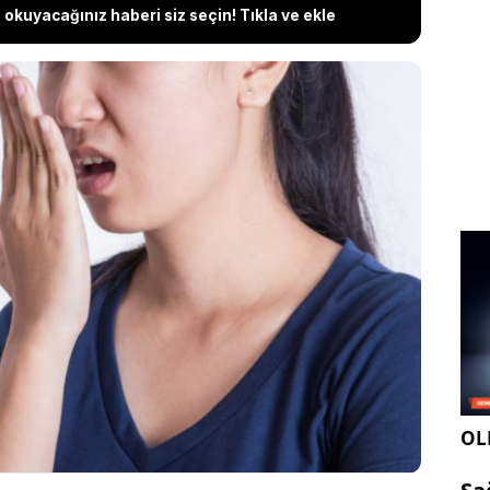
okuyacağınız haberi siz seçin! Tıkla ve ekle
kkabılarla geçen bir günün ardından ayakların
 egzersiz sonrasında koltuk altlarının terlemesi
enecek bir şey değildir. Ancak vücut kokunuz genel
 birçok ipucu verebilir. İşte yaygın kokular ve
kilde nasıl ayırt edebileceğinize dair bir rehber…
OLE