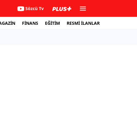
Sözcü Tv
AGAZİN
FİNANS
EĞİTİM
RESMİ İLANLAR