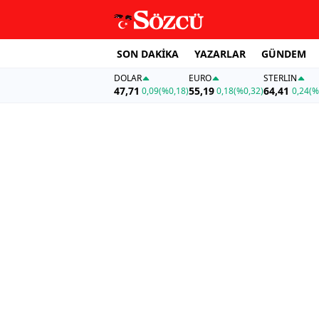
SON DAKİKA
YAZARLAR
GÜNDEM
DOLAR
EURO
STERLIN
47,71
55,19
64,41
0,09
(%0,18)
0,18
(%0,32)
0,24
(%