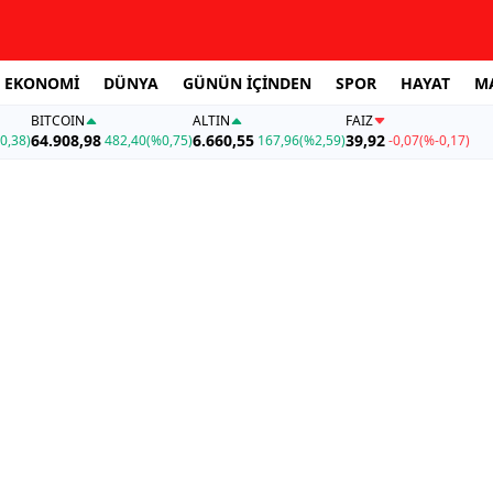
EKONOMİ
DÜNYA
GÜNÜN İÇİNDEN
SPOR
HAYAT
M
BITCOIN
ALTIN
FAİZ
64.908,98
6.660,55
39,92
0,38)
482,40
(%0,75)
167,96
(%2,59)
-0,07
(%-0,17)