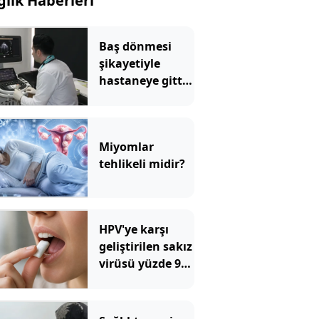
ğlık Haberleri
Baş dönmesi
şikayetiyle
hastaneye gitti:
Literatüre geçti!
Türkiye'de ilk
Miyomlar
tehlikeli midir?
HPV'ye karşı
geliştirilen sakız
virüsü yüzde 93
azalttı