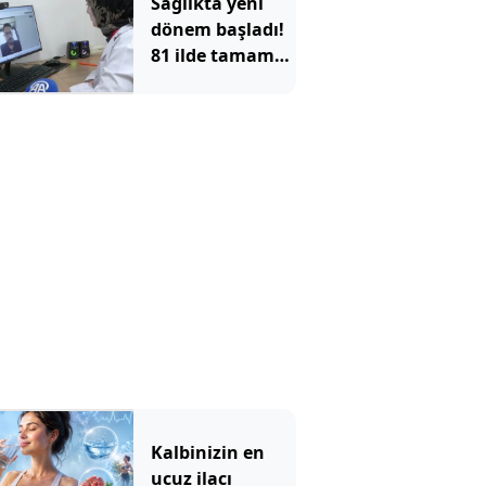
Sağlıkta yeni
dönem başladı!
81 ilde tamamen
ücretsiz
Kalbinizin en
ucuz ilacı