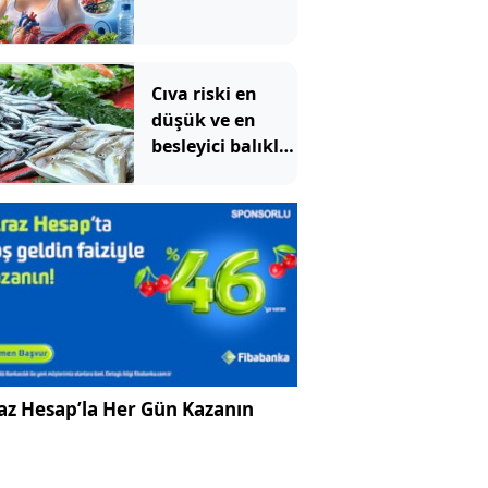
Cıva riski en
düşük ve en
besleyici balıklar
belli oldu
az Hesap’la Her Gün Kazanın