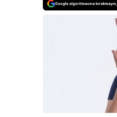
Google algoritmasına bırakmayın, 
Tüm gün kapalı aya
kötü kokması ya da
genellikle endişel
sağlığınız hakkında
bunları hızlı bir şe