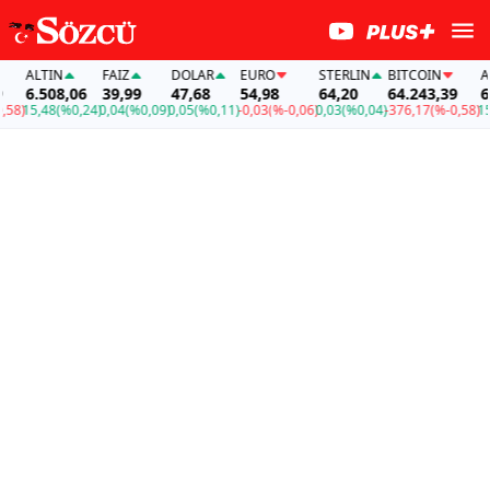
ALTIN
FAİZ
DOLAR
EURO
STERLIN
BITCOIN
ALTI
6.508,06
39,99
47,68
54,98
64,20
64.243,39
6.50
15,48
(%0,24)
0,04
(%0,09)
0,05
(%0,11)
-0,03
(%-0,06)
0,03
(%0,04)
-376,17
(%-0,58)
15,48