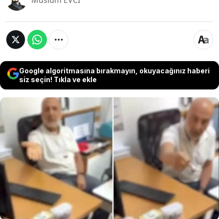
Müslüm EVCİ
Google algoritmasına bırakmayın, okuyacağınız haberi
siz seçin! Tıkla ve ekle
Konya Meram Devlet Hastanesi'nde görevli
doktor Hasan Hüseyin Uysal, kıyafetinin "açık"
olduğunu öne sürdüğü genç bir kadını muayene
etmeyi reddetmişti. İHH Konya Şube Başkanı da
olan Uysal, hakkında Konya Valiliği’nce
soruşturma başlatılmıştı. Uysal’ın görevine
devam ettiğine dair fotoğraflar paylaşıldı.