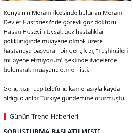
Konya'nın Meram ilçesinde bulunan Meram
Devlet Hastanesi'nde görevli göz doktoru
Hasan Hüseyin Uysal, göz hastalıkları
polikliniğinde muayene olmak üzere
hastaneye başvuran bir genç kızı, "Teşhircileri
muayene etmiyorum" şeklinde ifadelerde
bulunarak muayene etmemişti.
Genç kızın cep telefonu kamerasıyla kayda
aldığı o anlar Türkiye gündemine oturmuştu.
Günün Trend Haberleri
00:02
/ 09:08
SORUŞTURMA BAŞLATILMIŞTI