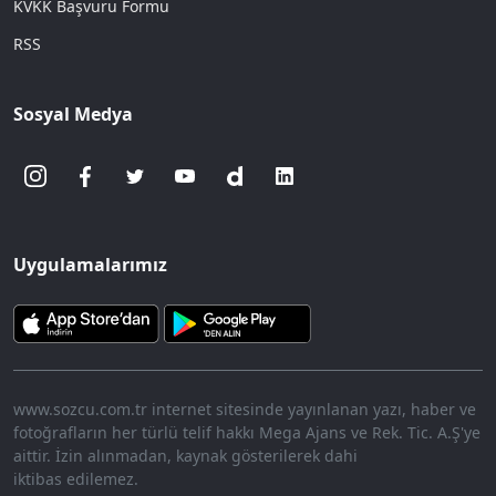
KVKK Başvuru Formu
RSS
Sosyal Medya
Uygulamalarımız
www.sozcu.com.tr internet sitesinde yayınlanan yazı, haber ve
fotoğrafların her türlü telif hakkı Mega Ajans ve Rek. Tic. A.Ş'ye
aittir. İzin alınmadan, kaynak gösterilerek dahi
iktibas edilemez.