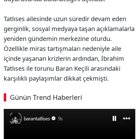
Tatlıses ailesinde uzun süredir devam eden
gerginlik, sosyal medyaya taşan açıklamalarla
yeniden gündemin merkezine oturdu.
Özellikle miras tartışmaları nedeniyle aile
içinde yaşanan krizlerin ardından, İbrahim
Tatlıses ile torunu Baran Keçili arasındaki
karşılıklı paylaşımlar dikkat çekmişti.
Günün Trend Haberleri
00:02
/ 08:06
Sesi Aç