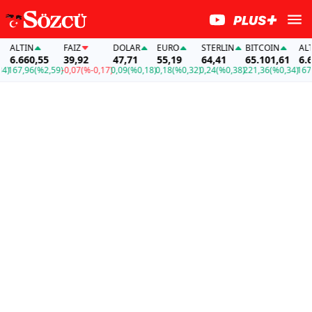
ALTIN
FAİZ
DOLAR
EURO
STERLIN
BITCOIN
ALTIN
6.660,55
39,92
47,71
55,19
64,41
65.101,61
6.660
67,96
(%2,59)
-0,07
(%-0,17)
0,09
(%0,18)
0,18
(%0,32)
0,24
(%0,38)
221,36
(%0,34)
167,96