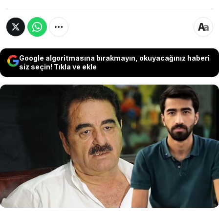
Google algoritmasına bırakmayın, okuyacağınız haberi
siz seçin! Tıkla ve ekle
Ünlü sanatçı İbrahim Tatlıses ile torunu Baran
Keçili arasındaki gerilim yeni bir boyuta taşındı.
Baran Tatlıses, sosyal medya hesabından
yaptığı açıklamada dedesi tarafından annesi ve
kız kardeşi üzerinden tehdit edildiğini öne
sürdü.