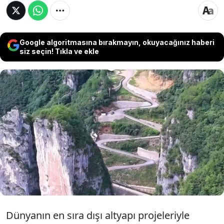
Google algoritmasına bırakmayın, okuyacağınız haberi
siz seçin! Tıkla ve ekle
Çin’in Chongqing bölgesindeki Wuxi ilçesinde,
iki dev uçurumun arasına inşa edilen 453
metrelik zikzaklı Lingpaishi yolu, %36’ya ulaşan
ekstrem eğimi ve dar yapısıyla dikkat çekiyor.
Sadece küçük araçların 1. viteste geçişine izin
veriliyor...
Dünyanın en sıra dışı altyapı projeleriyle