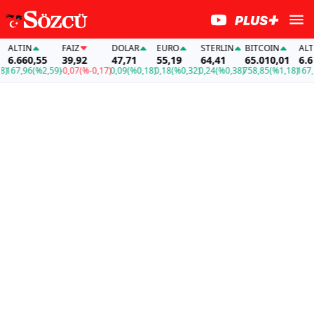
ALTIN
FAİZ
DOLAR
EURO
STERLIN
BITCOIN
ALTIN
6.660,55
39,92
47,71
55,19
64,41
65.010,01
6.660
167,96
(%2,59)
-0,07
(%-0,17)
0,09
(%0,18)
0,18
(%0,32)
0,24
(%0,38)
758,85
(%1,18)
167,96