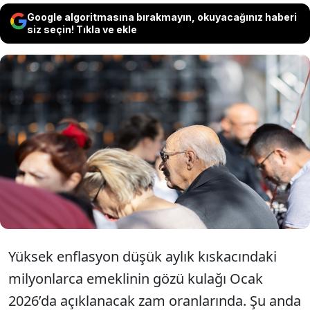
Google algoritmasına bırakmayın, okuyacağınız haberi
siz seçin! Tıkla ve ekle
Yeni yıl zammı için üç farklı ihtimal üzerinde
duran iktidara yakın medya kuruluşları,
emeklinin taban maaşının her senaryoda
19 bin seviyelerinde olacağını iddia ediyor.
Yüksek enflasyon düşük aylık kıskacındaki
milyonlarca emeklinin gözü kulağı Ocak
2026’da açıklanacak zam oranlarında. Şu anda