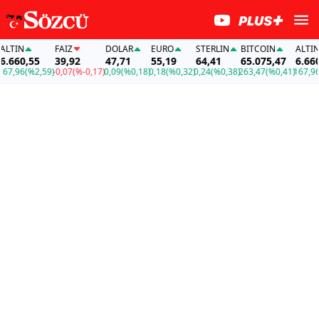
TIN
FAİZ
DOLAR
EURO
STERLIN
BITCOIN
ALTIN
660,55
39,92
47,71
55,19
64,41
65.075,47
6.660,5
,96
(%2,59)
-0,07
(%-0,17)
0,09
(%0,18)
0,18
(%0,32)
0,24
(%0,38)
263,47
(%0,41)
167,96
(%