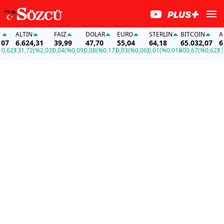
ALTIN
FAİZ
DOLAR
EURO
STERLIN
BITCOIN
ALT
7
6.624,31
39,99
47,70
55,04
64,18
65.032,07
6.6
62)
131,72
(%2,03)
0,04
(%0,09)
0,08
(%0,17)
0,03
(%0,06)
0,01
(%0,01)
400,67
(%0,62)
131,