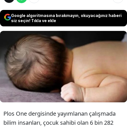
Google algoritmasına bırakmayın, okuyacağınız haberi
siz seçin! Tıkla ve ekle
Kanada'daki New Brunswick Üniversitesi
tarafından yürütülen kapsamlı bir araştırma,
ilk çocuk sahibi olmak için en uygun yaş
aralığının 26 ile 31 arası olduğunu, ideal
noktanın ise 29 yaş olduğunu ortaya koydu.
Plos One dergisinde yayımlanan çalışmada
bilim insanları, çocuk sahibi olan 6 bin 282