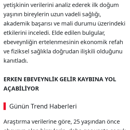
yetişkinin verilerini analiz ederek ilk doğum
yaşının bireylerin uzun vadeli sağlığı,
akademik başarısı ve mali durumu üzerindeki
etkilerini inceledi. Elde edilen bulgular,
ebeveynliğin ertelenmesinin ekonomik refah
ve fiziksel sağlıkla doğrudan ilişkili olduğunu
kanıtladı.
ERKEN EBEVEYNLİK GELİR KAYBINA YOL
AÇABİLİYOR
Günün Trend Haberleri
00:02
/ 02:14
Araştırma verilerine göre, 25 yaşından önce
Sesi Aç