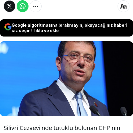
Google algoritmasına bırakmayın, okuyacağınız haberi
siz seçin! Tıkla ve ekle
İmamoğlu, "Millete savaş açmayı tercih
edenler, devletin kurumlarını milli irade gaspı
için kullananlar ve kayyımlardan medet
umanlar sizin iradenize yenilecek ve
kaybedeceklerdir. Mesele CHP değil,
Türkiye’dir." düşüncesini dile getirdi.
Silivri Cezaevi'nde tutuklu bulunan CHP'nin