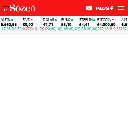
TIN
FAİZ
DOLAR
EURO
STERLIN
BITCOIN
ALTIN
660,55
39,92
47,71
55,19
64,41
64.809,69
6.660
7,96
(%2,59)
-0,07
(%-0,17)
0,09
(%0,18)
0,18
(%0,32)
0,24
(%0,38)
-213,18
(%-0,33)
167,96