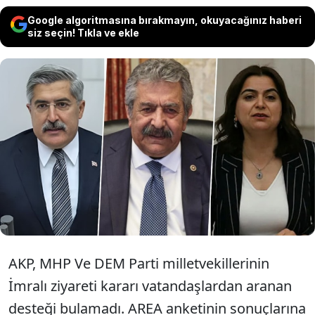
Google algoritmasına bırakmayın, okuyacağınız haberi
siz seçin! Tıkla ve ekle
Terörsüz Türkiye süreci komisyonunun
İmralı'ya ziyaret kararının ardından
yaptığı ankette dikkat çeken sonuçlar
kaydedildi.
AKP, MHP Ve DEM Parti milletvekillerinin
İmralı ziyareti kararı vatandaşlardan aranan
desteği bulamadı. AREA anketinin sonuçlarına