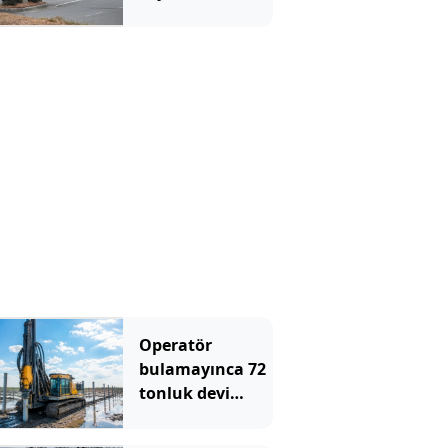
yaralı var
Operatör
bulamayınca 72
tonluk devi
sahaya
indirdiler: