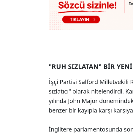
"RUH SIZLATAN" BİR YENİ
İşçi Partisi Salford Milletvekil
sızlatıcı" olarak nitelendirdi. 
yılında John Major dönemindek
benzer bir kayıpla karşı karşıy
İngiltere parlamentosunda so