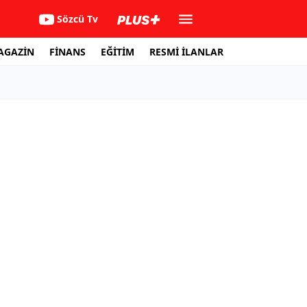
Sözcü Tv
AGAZİN
FİNANS
EĞİTİM
RESMİ İLANLAR