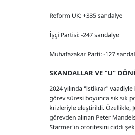
Reform UK: +335 sandalye
İşçi Partisi: -247 sandalye
Muhafazakar Parti: -127 sanda
SKANDALLAR VE "U" DÖNÜ
2024 yılında "istikrar" vaadiyl
görev süresi boyunca sık sık p
krizleriyle eleştirildi. Özellikle
görevden alınan Peter Mandels
Starmer'ın otoritesini ciddi şeki