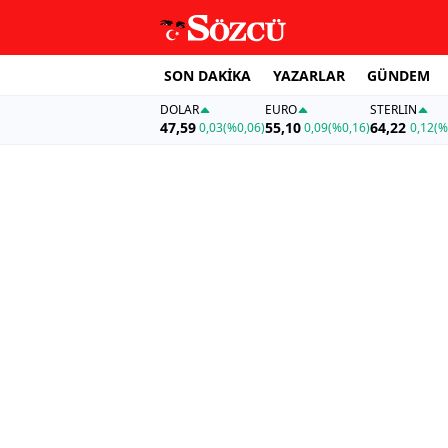
SON DAKİKA
YAZARLAR
GÜNDEM
DOLAR
EURO
STERLIN
47,59
55,10
64,22
0,03
(%0,06)
0,09
(%0,16)
0,12
(%