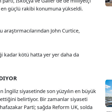
parti, İskoçya ve Galler'de de milliyetçi
) en güçlü rakibi konumuna yükseldi.
u araştırmacılarından John Curtice,
iği kadar kötü hatta yer yer daha da
RDIYOR
ın İngiliz siyasetinde son yüzyılın en büyük
tiğini belirtiyor. Bir zamanlar siyaseti
uhafazakar Parti; sağda Reform UK, solda