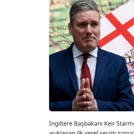
İngiltere
Keir Starm
oldu. Nig
başarı eld
İngiltere Başbakanı Keir Starme
açıklanan ilk yerel seçim sonuçl