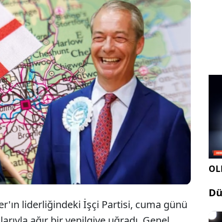
’de yapılan yerel seçimlerin ilk sonuçları, Başbakan
er liderliğindeki İşçi Partisi için büyük bir yıkım
el Farage’ın popülist Reform UK partisi tarihi bir
e etti.
OLE
Dü
r'ın liderliğindeki İşçi Partisi, cuma günü
arıyla ağır bir yenilgiye uğradı. Genel