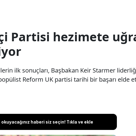
çi Partisi hezimete uğr
iyor
lerin ilk sonuçları, Başbakan Keir Starmer liderliğ
popülist Reform UK partisi tarihi bir başarı elde et
okuyacağınız haberi siz seçin! Tıkla ve ekle