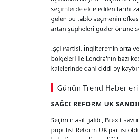
seçimlerde elde edilen tarihi z
gelen bu tablo seçmenin öfkesi
artan şüpheleri gözler önüne s
İşçi Partisi, İngiltere'nin orta
bölgeleri ile Londra'nın bazı k
kalelerinde dahi ciddi oy kaybı 
ABERİ OKU
➜
Günün Trend Haberleri
SAĞCI REFORM UK SANDIK
SÖZCÜ SON DAKİKA
Seçimin asıl galibi, Brexit savu
popülist Reform UK partisi oldu