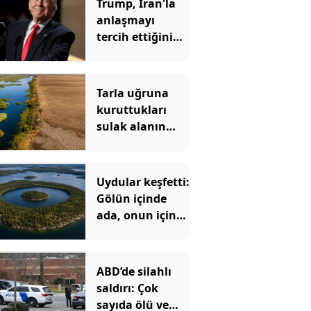
Trump, İran'la
anlaşmayı
tercih ettiğini
açıkladı
Tarla uğruna
kuruttukları
sulak alanın
bedeli ağır oldu
Uydular keşfetti:
Gölün içinde
ada, onun içinde
göl, onun içinde
bir ada daha var
ABD’de silahlı
saldırı: Çok
sayıda ölü ve