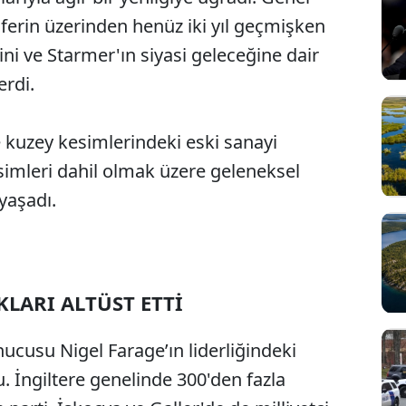
aferin üzerinden henüz iki yıl geçmişken
ni ve Starmer'ın siyasi geleceğine dair
erdi.
 ve kuzey kesimlerindeki eski sanayi
esimleri dahil olmak üzere geleneksel
yaşadı.
LARI ALTÜST ETTİ
nucusu Nigel Farage’ın liderliğindeki
. İngiltere genelinde 300'den fazla