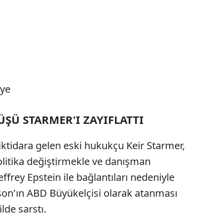
lye
ŞÜ STARMER'I ZAYIFLATTI
e iktidara gelen eski hukukçu Keir Starmer,
olitika değiştirmekle ve danışman
, Jeffrey Epstein ile bağlantıları nedeniyle
on'ın ABD Büyükelçisi olarak atanması
lde sarstı.