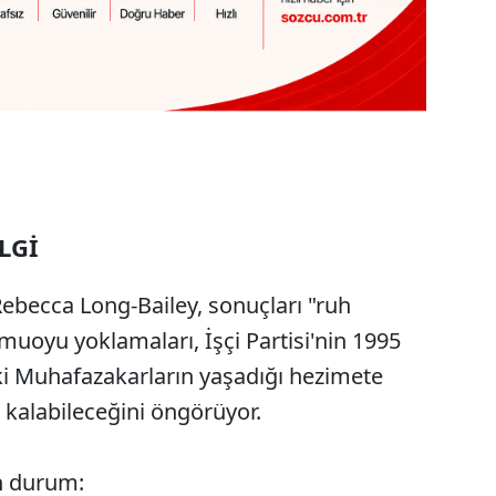
LGİ
i Rebecca Long-Bailey, sonuçları "ruh
Kamuoyu yoklamaları, İşçi Partisi'nin 1995
i Muhafazakarların yaşadığı hezimete
a kalabileceğini öngörüyor.
n durum: