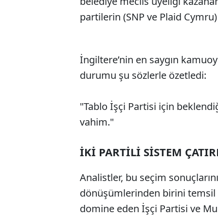
belediye meclis üyeliği kazanan 
partilerin (SNP ve Plaid Cymru
İngiltere’nin en saygın kamuoy
durumu şu sözlerle özetledi:
"Tablo İşçi Partisi için beklend
vahim."
İKİ PARTİLİ SİSTEM ÇATI
Analistler, bu seçim sonuçların
dönüşümlerinden birini temsil et
domine eden İşçi Partisi ve M