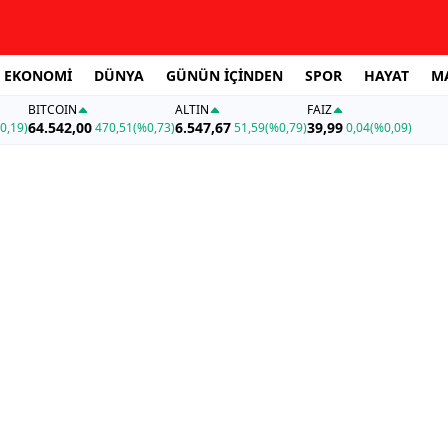
EKONOMİ
DÜNYA
GÜNÜN İÇİNDEN
SPOR
HAYAT
M
BITCOIN
ALTIN
FAİZ
64.542,00
6.547,67
39,99
0,19)
470,51
(%0,73)
51,59
(%0,79)
0,04
(%0,09)