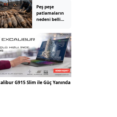
Günde 1000
Peş peşe
kazık çakıyor
patlamaların
nedeni belli
oldu: Toprağın
altından 400
bomba çıktı
alibur G915 Slim ile Güç Yanında