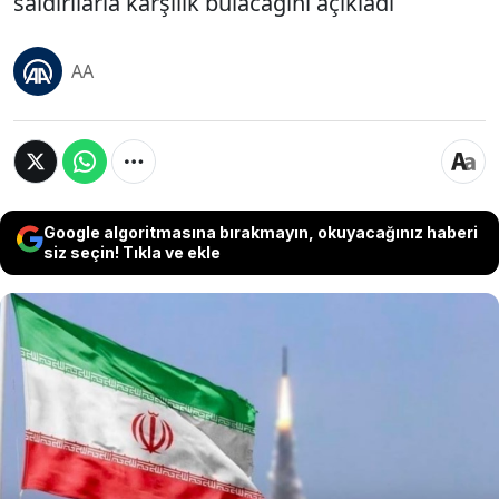
saldırılarla karşılık bulacağını açıkladı
AA
Google algoritmasına bırakmayın, okuyacağınız haberi
siz seçin! Tıkla ve ekle
İran Devrim Muhafızları Ordusu Hava-Uzay
Kuvvetleri Komutanlığı, füze ve insansız hava
araçlarının bölgedeki Amerikan hedefleri ile
düşman gemilerine kilitlenerek ateşleme emri
beklediğini bildirdi. Öte yandan İran Deniz
Kuvvetleri, İran’a ait petrol tankerleri ve ticari
gemilere yönelik olası müdahalelerin ABD üsleri ile