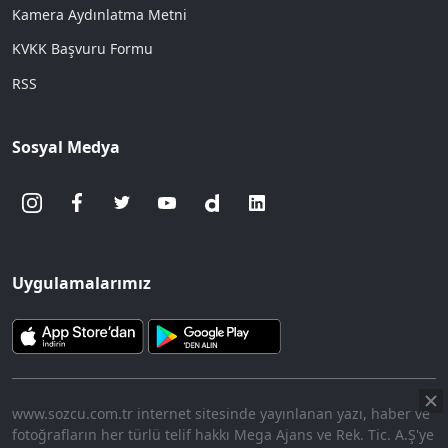
Kamera Aydınlatma Metni
KVKK Başvuru Formu
RSS
Sosyal Medya
Uygulamalarımız
www.sozcu.com.tr internet sitesinde yayınlanan yazı, haber ve
fotoğrafların her türlü telif hakkı Mega Ajans ve Rek. Tic. A.Ş'ye