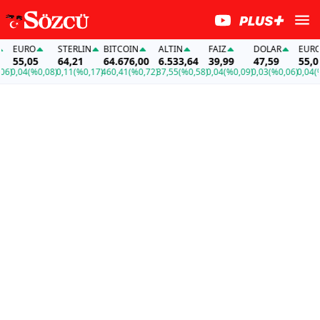
EURO
STERLIN
BITCOIN
ALTIN
FAİZ
DOLAR
EURO
55,05
64,21
64.676,00
6.533,64
39,99
47,59
55,05
)
0,04
(%0,08)
0,11
(%0,17)
460,41
(%0,72)
37,55
(%0,58)
0,04
(%0,09)
0,03
(%0,06)
0,04
(%0,