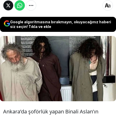
Google algoritmasına bırakmayın, okuyacağınız haberi
siz seçin! Tıkla ve ekle
Suriyeli cihatçılar Türk pasaportuyla yakalandı
Ankara’da cinayet işleyip cesedi 480 km
ötedeki Mersin’de gömen katiller, 250 km daha
gidip Hatay’dan kaçak yolla Suriye’ye kaçtı. Yol
boyunca bir tane denetime bile takılmadı.
Ankara’da şoförlük yapan Binali Aslan’ın