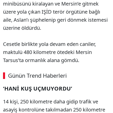
minibüsünü kiralayan ve Mersin’e gitmek
üzere yola çıkan IŞİD terör örgütüne bağlı
aile, Aslan’ı şüphelenip geri dönmek istemesi
üzerine öldürdü.
Cesetle birlikte yola devam eden caniler,
maktulü 480 kilometre ötedeki Mersin
Tarsus’ta ormanlık alana gömdü.
Günün Trend Haberleri
‘HANİ KUŞ UÇMUYORDU’
SÖZCÜ SON DAKİKA
14 kişi, 250 kilometre daha gidip trafik ve
asayiş kontrolüne takılmadan 250 kilometre