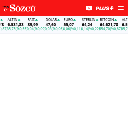
ALTIN
FAİZ
DOLAR
EURO
STERLIN
BITCOIN
ALTIN
6.531,83
39,99
47,60
55,07
64,24
64.621,78
6.531
7)
35,75
(%0,55)
0,04
(%0,09)
0,03
(%0,06)
0,06
(%0,11)
0,14
(%0,22)
554,70
(%0,87)
35,75
(