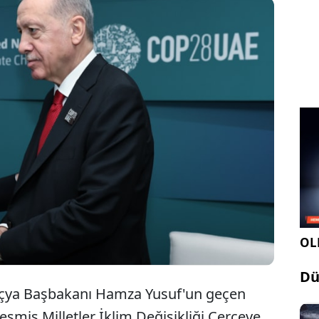
Geçen hafta İskoçya Başbakanı Hamza Yusuf'un,
Cumhurbaşkanı Erdoğan ile görüşmesine tepkiler
giderek artıyor.
OLE
Dü
koçya Başbakanı Hamza Yusuf'un geçen
şmiş Milletler İklim Değişikliği Çerçeve