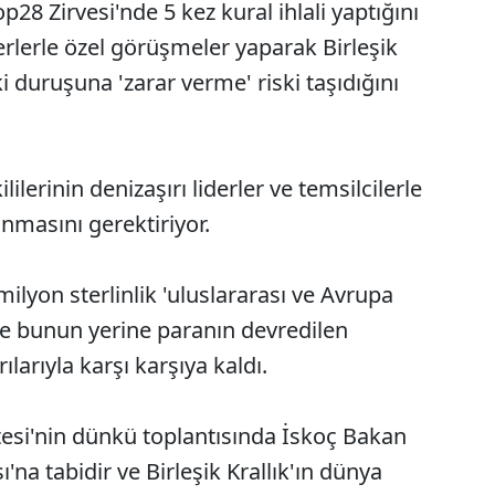
p28 Zirvesi'nde 5 kez kural ihlali yaptığını
erlerle özel görüşmeler yaparak Birleşik
i duruşuna 'zarar verme' riski taşıdığını
ililerinin denizaşırı liderler ve temsilcilerle
unmasını gerektiriyor.
milyon sterlinlik 'uluslararası ve Avrupa
i ve bunun yerine paranın devredilen
larıyla karşı karşıya kaldı.
esi'nin dünkü toplantısında İskoç Bakan
sı'na tabidir ve Birleşik Krallık'ın dünya