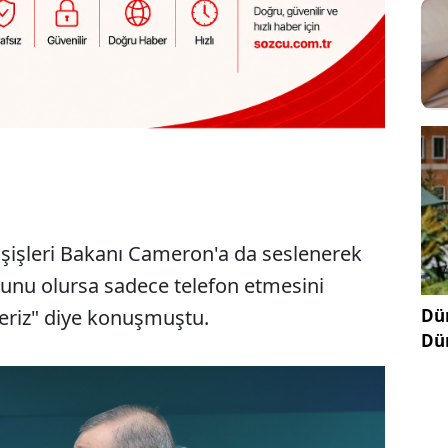
ışişleri Bakanı Cameron'a da seslenerek
orunu olursa sadece telefon etmesini
Dün
zeriz" diye konuşmuştu.
Dü