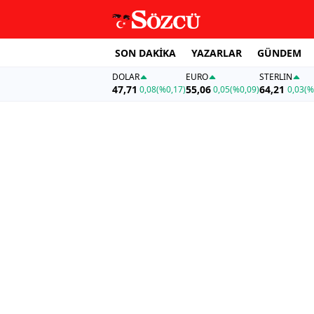
SON DAKİKA
YAZARLAR
GÜNDEM
DOLAR
EURO
STERLIN
47,71
55,06
64,21
0,08
(%0,17)
0,05
(%0,09)
0,03
(%