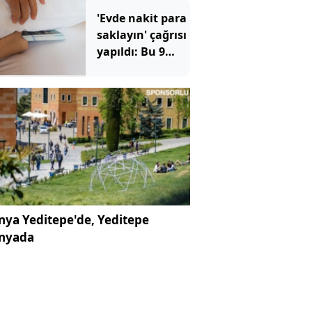
'Evde nakit para
saklayın' çağrısı
yapıldı: Bu 9
noktaya sakın
koymayın
ya Yeditepe'de, Yeditepe
nyada