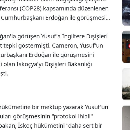
onferansı (COP28) kapsamında düzenlenen
e Cumhurbaşkanı Erdoğan ile görüşmesi...
n'la görüşen Yusuf'a İngiltere Dışişleri
 tepki göstermişti. Cameron, Yusuf'un
mhurbaşkanı Erdoğan ile görüşmesini
si olan İskoçya'yı Dışişleri Bakanlığı
şti.
 hükümetine bir mektup yazarak Yusuf'un
Sesi Aç
ları görüşmesinin "protokol ihlali"
bakan, İskoç hükümetini "daha sert bir