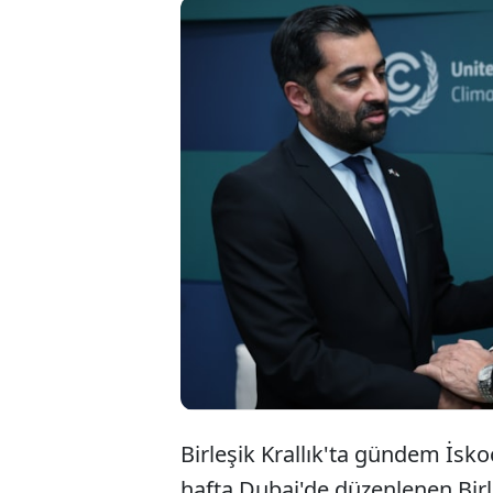
Birleşik Krallık'ta gündem İs
hafta Dubai'de düzenlenen Birle