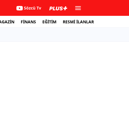
Sözcü Tv
AGAZİN
FİNANS
EĞİTİM
RESMİ İLANLAR