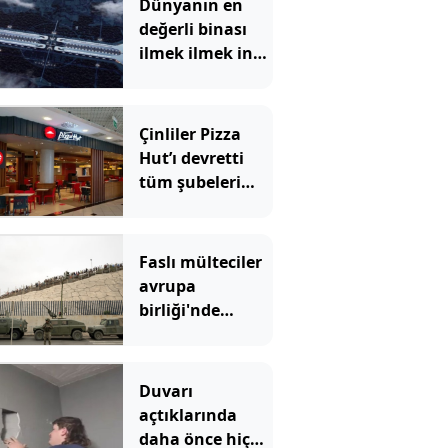
Dünyanın en
değerli binası
ilmek ilmek inşa
ediliyor: Para
basacak
Çinliler Pizza
Hut’ı devretti
tüm şubeleri
değişecek
Faslı mülteciler
avrupa
birliği'nde
büyük çatlak
açtı: İspanya
sınırlarını
Duvarı
kapatan
açtıklarında
İtalya'ya
daha önce hiç