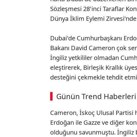
Sözleşmesi 28'inci Taraflar K
Dünya İklim Eylemi Zirvesi'nd
Dubai'de Cumhurbaşkanı Erdoğa
Bakanı David Cameron çok sert
İngiliz yetkililer olmadan Cu
eleştirerek, Birleşik Krallık üye
desteğini çekmekle tehdit etmi
ABERİ OKU
➜
Günün Trend Haberleri
00:03
/ 02:14
Cameron, İskoç Ulusal Partisi
Erdoğan ile Gazze ve diğer konu
olduğunu savunmuştu. İngiliz 