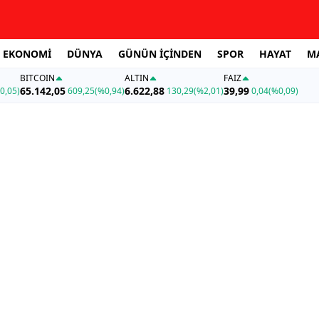
EKONOMİ
DÜNYA
GÜNÜN İÇİNDEN
SPOR
HAYAT
M
BITCOIN
ALTIN
FAİZ
65.142,05
6.622,88
39,99
0,05)
609,25
(%0,94)
130,29
(%2,01)
0,04
(%0,09)