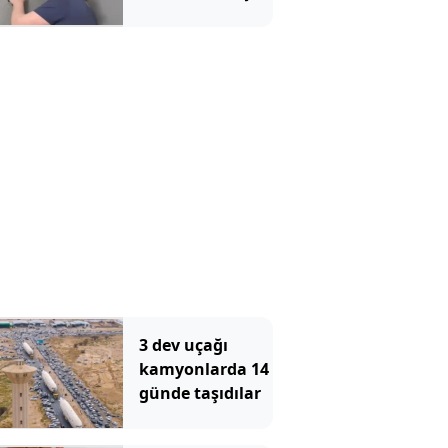
Pazartesi
görmedikleri bir
gününe kadar
şey gördüler
süre verdi
3 dev uçağı
kamyonlarda 14
günde taşıdılar