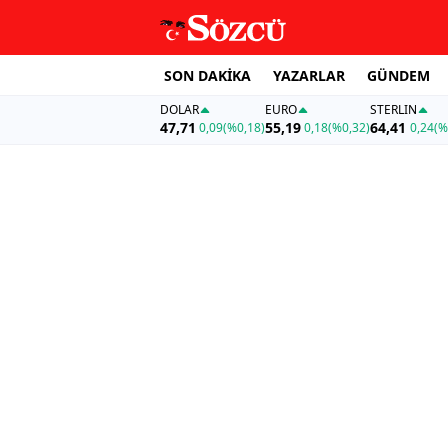
SON DAKİKA
YAZARLAR
GÜNDEM
DOLAR
EURO
STERLIN
47,71
55,19
64,41
0,09
(%0,18)
0,18
(%0,32)
0,24
(%