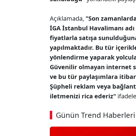
Açıklamada,
"Son zamanlarda 
İGA İstanbul Havalimanı adı 
fiyatlarla satışa sunulduğuna
yapılmaktadır. Bu tür içerikl
yönlendirme yaparak yolcul
Güvenilir olmayan internet 
ve bu tür paylaşımlara itiba
Şüpheli reklam veya bağlantı
iletmenizi rica ederiz"
ifadele
ABERİ OKU
➜
Günün Trend Haberleri
00:02
/ 08:15