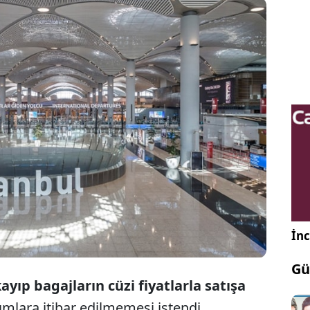
valimanı işletmecisi İGA, havalimanının adı
k kayıp bagajların cüzi fiyatlarla satışa sunulduğuna
 medyada yapılan paylaşımların yanıltıcı ve
lık amaçlı olduğunu bildirdi.
İnc
Gü
ayıp bagajların cüzi fiyatlarla satışa
mlara itibar edilmemesi istendi.