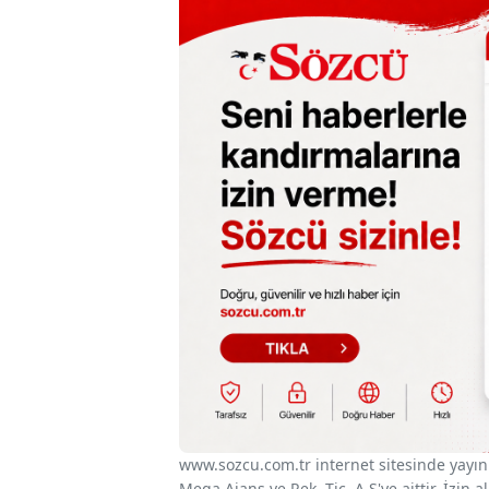
www.sozcu.com.tr internet sitesinde yayınla
Mega Ajans ve Rek. Tic. A.Ş'ye aittir. İzin