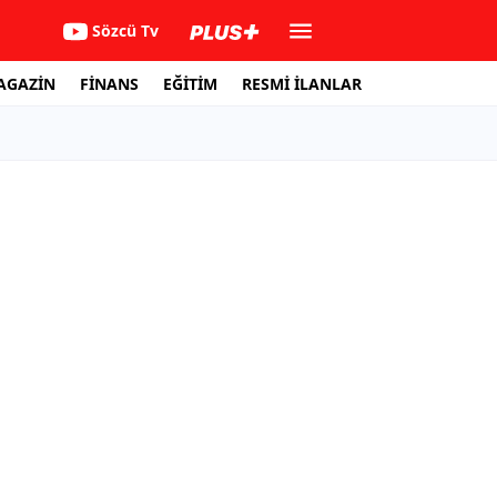
Sözcü Tv
AGAZİN
FİNANS
EĞİTİM
RESMİ İLANLAR