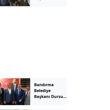
Günay Yeni
Parti'ye geçti
Bandırma
Belediye
Başkanı Dursun
Mirza Yeni
Parti'ye katıldı