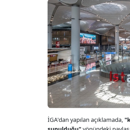
İstanbul Ha
kullanılara
dair sosyal
dolandırıcı
İGA'dan yapılan açıklamada,
"k
sunulduğu"
yönündeki paylaşı