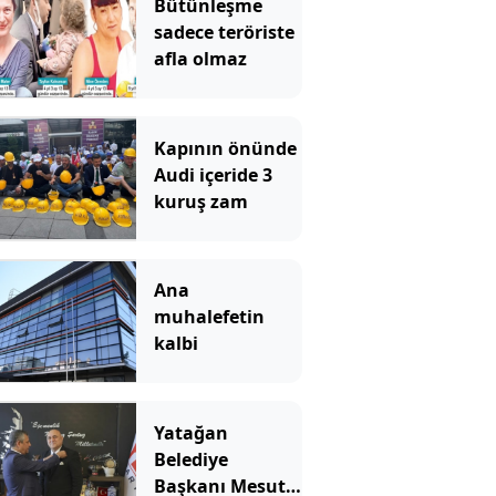
Bütünleşme
sadece teröriste
afla olmaz
Kapının önünde
Audi içeride 3
kuruş zam
Ana
muhalefetin
kalbi
Yatağan
Belediye
Başkanı Mesut