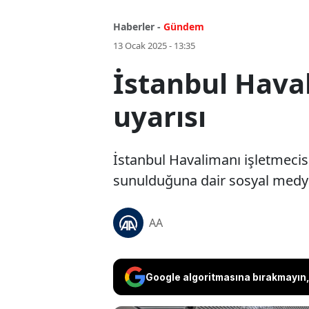
Haberler -
Gündem
13 Ocak 2025 - 13:35
İstanbul Haval
uyarısı
İstanbul Havalimanı işletmecisi 
sunulduğuna dair sosyal medyada
AA
Google algoritmasına bırakmayın, 