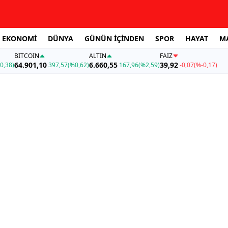
EKONOMİ
DÜNYA
GÜNÜN İÇİNDEN
SPOR
HAYAT
M
BITCOIN
ALTIN
FAİZ
64.901,10
6.660,55
39,92
0,38)
397,57
(%0,62)
167,96
(%2,59)
-0,07
(%-0,17)