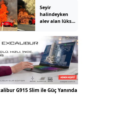
Seyir
halindeyken
alev alan lüks
otomobil
kullanılmaz
hale geldi
alibur G915 Slim ile Güç Yanında