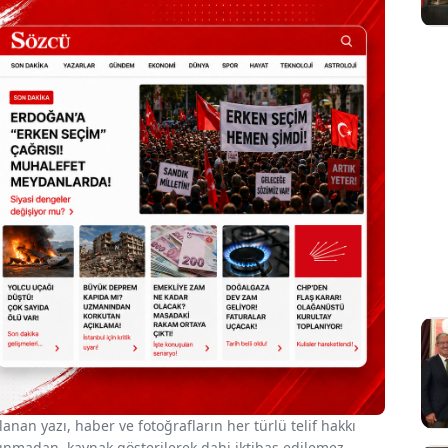
nan yazı, haber ve fotoğrafların her türlü telif hakkı
 alınmadan, kaynak gösterilerek dahi iktibas edilemez.