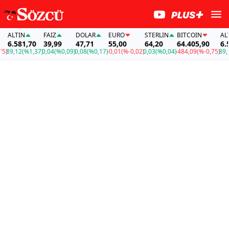
ALTIN
FAİZ
DOLAR
EURO
STERLIN
BITCOIN
ALTI
6.581,70
39,99
47,71
55,00
64,20
64.405,90
6.58
89,12
(%1,37)
0,04
(%0,09)
0,08
(%0,17)
-0,01
(%-0,02)
0,03
(%0,04)
-484,09
(%-0,75)
89,12