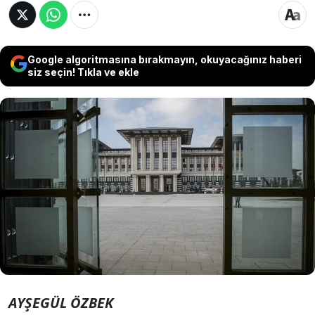
Google algoritmasına bırakmayın, okuyacağınız haberi
siz seçin! Tıkla ve ekle
Saros Araştırma'nın Ağustos araştırmasında
Cumhurbaşkanı ve AKP Genel Başkanı Recep
Tayyip Erdoğan karşısında; CHP'nin
Cumhurbaşkanı adayı ve tutuklu İBB Başkanı
Ekrem İmamoğlu ve ABB Başkanı Mansur
Yavaş'ın farklı şekilde önde olduğu görülüyor.
AYŞEGÜL ÖZBEK