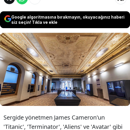
Google algoritmasına bırakmayın, okuyacağınız haberi
siz seçin! Tıkla ve ekle
Kanadalı yönetmen James Cameron'un özel
arşivinden 300'den fazla eser ve 60'a yakın
nadir yapıt, 27 Eylül'den itibaren İstanbul
Sinema Müzesi'nde ziyaretçilere sunulacak.
Sergide yönetmen James Cameron'un
'Titanic', 'Terminator', 'Aliens' ve 'Avatar' gibi