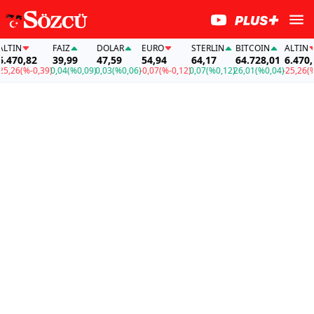
TIN
FAİZ
DOLAR
EURO
STERLIN
BITCOIN
ALTIN
470,82
39,99
47,59
54,94
64,17
64.728,01
6.470,8
,26
(%-0,39)
0,04
(%0,09)
0,03
(%0,06)
-0,07
(%-0,12)
0,07
(%0,12)
26,01
(%0,04)
-25,26
(%-0