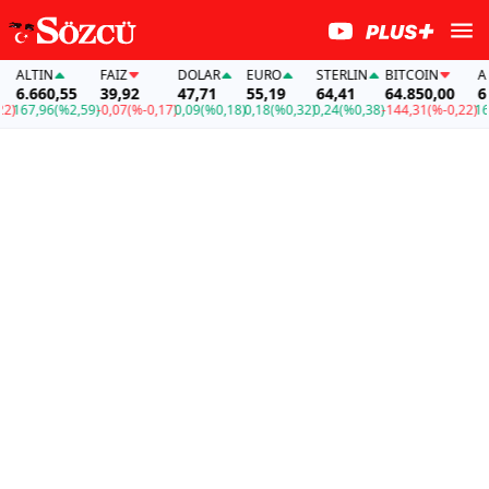
ALTIN
FAİZ
DOLAR
EURO
STERLIN
BITCOIN
ALTI
6.660,55
39,92
47,71
55,19
64,41
64.850,00
6.66
67,96
(%2,59)
-0,07
(%-0,17)
0,09
(%0,18)
0,18
(%0,32)
0,24
(%0,38)
-144,31
(%-0,22)
167,