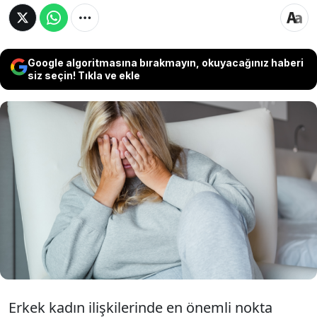
Google algoritmasına bırakmayın, okuyacağınız haberi
siz seçin! Tıkla ve ekle
Samimiyet ve empati bekleyen kadınlar bu 5
cümleyi kuran erkeklerden ışık hızıyla
soğuyabiliyor. Çünkü bu cümleleri kırıcı ve
anlayışsız buluyor...İşte kadınlara karşı
kullanmamanız gereken 5 cümle
Erkek kadın ilişkilerinde en önemli nokta