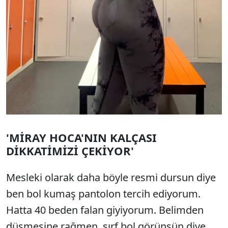
'MİRAY HOCA'NIN KALÇASI
DİKKATİMİZİ ÇEKİYOR'
Mesleki olarak daha böyle resmi dursun diye
ben bol kumaş pantolon tercih ediyorum.
Hatta 40 beden falan giyiyorum. Belimden
düşmesine rağmen, sırf bol görünsün diye...