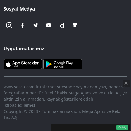
Sosyal Medya
Uygulamalarımız
www.sozcu.com.tr internet sitesinde yayınlanan yazı, haber ve
fotoğrafların her türlü telif hakkı Mega Ajans ve Rek. Tic. A.Ş'ye
aittir. İzin alınmadan, kaynak gösterilerek dahi
iktibas edilemez.
Copyright © 2023 - Tüm hakları saklıdır. Mega Ajans ve Rek.
Tic. A.Ş.
360p
Loaded
:
Sesi
9.95%
Aç
Sesi Aç