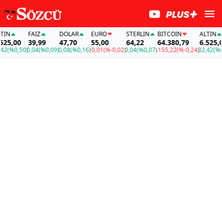
FAİZ
DOLAR
EURO
STERLIN
BITCOIN
ALTIN
F
00
39,99
47,70
55,00
64,22
64.380,79
6.525,00
3
,50)
0,04
(%0,09)
0,08
(%0,16)
-0,01
(%-0,02)
0,04
(%0,07)
-155,22
(%-0,24)
32,42
(%0,50)
0