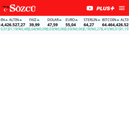
N
ALTIN
FAİZ
DOLAR
EURO
STERLIN
BITCOIN
ALTIN
,42
6.527,27
39,99
47,59
55,04
64,27
64.464,42
6.527,
01)
31,19
(%0,48)
0,04
(%0,09)
0,03
(%0,06)
0,03
(%0,06)
0,18
(%0,27)
6,41
(%0,01)
31,19
(%