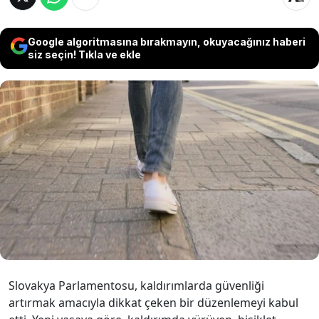
Google algoritmasına bırakmayın, okuyacağınız haberi
siz seçin! Tıkla ve ekle
Slovakya’da kabul edilen yeni düzenleme
tartışmalara neden oldu. Artık ülkede
kaldırımda koşan ceza yiyecek. Yayalara 1
Ocak 2026 itibariyle hız sınırı getirilecek.
Slovakya Parlamentosu, kaldırımlarda güvenliği
artırmak amacıyla dikkat çeken bir düzenlemeyi kabul