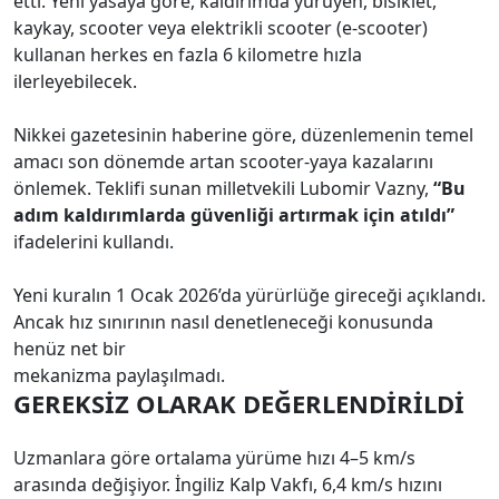
etti. Yeni yasaya göre, kaldırımda yürüyen, bisiklet,
kaykay, scooter veya elektrikli scooter (e-scooter)
kullanan herkes en fazla 6 kilometre hızla
ilerleyebilecek.
Nikkei gazetesinin haberine göre, düzenlemenin temel
amacı son dönemde artan scooter-yaya kazalarını
önlemek. Teklifi sunan milletvekili Lubomir Vazny,
“Bu
adım kaldırımlarda güvenliği artırmak için atıldı”
ifadelerini kullandı.
Yeni kuralın 1 Ocak 2026’da yürürlüğe gireceği açıklandı.
Ancak hız sınırının nasıl denetleneceği konusunda
henüz net bir
mekanizma paylaşılmadı.
GEREKSİZ OLARAK DEĞERLENDİRİLDİ
Uzmanlara göre ortalama yürüme hızı 4–5 km/s
arasında değişiyor. İngiliz Kalp Vakfı, 6,4 km/s hızını