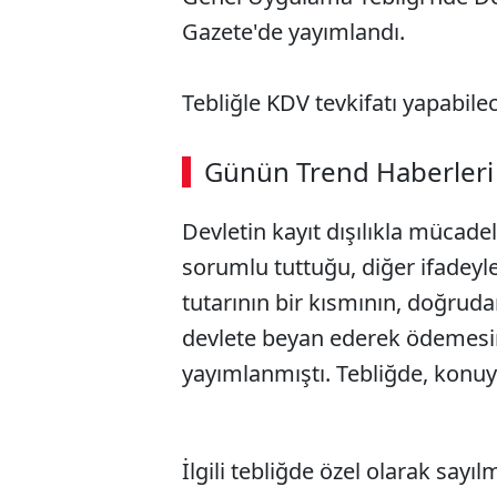
Gazete'de yayımlandı.
Tebliğle KDV tevkifatı yapabile
ABERİ OKU
➜
Günün Trend Haberleri
00:03
/ 02:14
Devletin kayıt dışılıkla mücad
sorumlu tuttuğu, diğer ifadeyle
tutarının bir kısmının, doğrudan
devlete beyan ederek ödemesin
yayımlanmıştı. Tebliğde, konuya
İlgili tebliğde özel olarak say