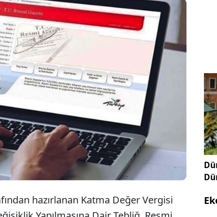
iktisadi kuruluşları ve iktisadi devlet teşekkülleri,
 iktisadi teşebbüslerinde olduğu gibi KDV tevkifatı
bilecek kuruluşlar kapsamına alındı.
Dün
Dü
afından hazırlanan Katma Değer Vergisi
Ek
işiklik Yapılmasına Dair Tebliğ, Resmi