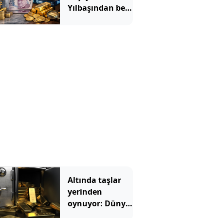
Yılbaşından beri
en çok
kazandıran oldu
Altında taşlar
yerinden
oynuyor: Dünya
devinden 22 ay