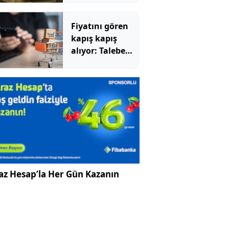
sonra tarihi
hamle
Fiyatını gören
kapış kapış
alıyor: Talebe
stok yetişmiyor
az Hesap’la Her Gün Kazanın