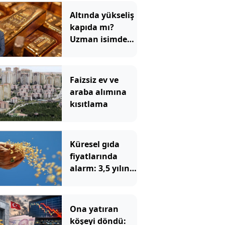
Altında yükseliş
kapıda mı?
Uzman isimden
ezber bozan
tahmin!
Faizsiz ev ve
araba alımına
kısıtlama
Küresel gıda
fiyatlarında
alarm: 3,5 yılın
zirvesi görüldü
Ona yatıran
köşeyi döndü: