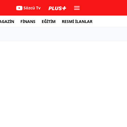
Sözcü Tv
AGAZİN
FİNANS
EĞİTİM
RESMİ İLANLAR