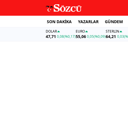
SON DAKİKA
YAZARLAR
GÜNDEM
DOLAR
EURO
STERLIN
47,71
55,06
64,21
0,08
(%0,17)
0,05
(%0,09)
0,03
(%