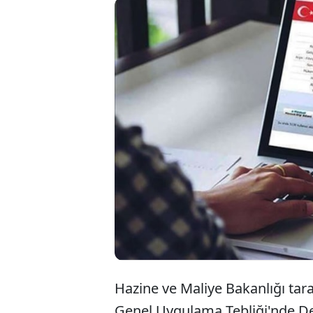
Kamu 
kamu
yapa
Hazine ve Maliye Bakanlığı tar
Genel Uygulama Tebliği'nde Değ