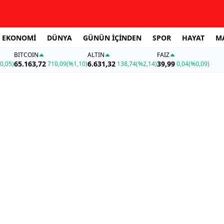
EKONOMİ
DÜNYA
GÜNÜN İÇİNDEN
SPOR
HAYAT
M
BITCOIN
ALTIN
FAİZ
65.163,72
6.631,32
39,99
0,05)
710,09
(%1,10)
138,74
(%2,14)
0,04
(%0,09)